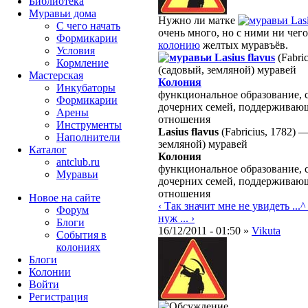
Библиотека
Муравьи дома
Нужно ли матке
Las
С чего начать
очень много, но с ними ни чего
Формикарии
колонию
желтых муравъёв.
Условия
Lasius flavus
(Fabri
Кормление
(садовый, земляной) муравей
Мастерская
Колония
Инкубаторы
функциональное образование, 
Формикарии
дочерних семей, поддерживаю
Арены
отношения
Инструменты
Lasius flavus
(Fabricius, 1782)
Наполнители
земляной) муравей
Каталог
Колония
antclub.ru
функциональное образование, 
Муравьи
дочерних семей, поддерживаю
отношения
Новое на сайте
‹ Так значит мне не увидеть ...
^
Форум
нуж ... ›
Блоги
16/12/2011 - 01:50 »
Vikuta
События в
колониях
Блоги
Колонии
Войти
Peгиcтpaция