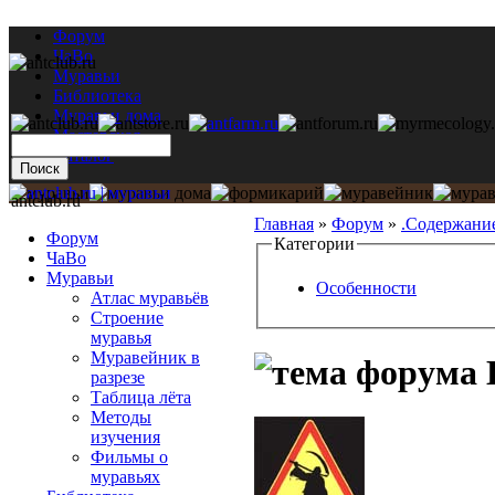
Форум
ЧаВо
Муравьи
Библиотека
Муравьи дома
Мастерская
Каталог
antclub.ru
Главная
»
Форум
»
.Содержани
Форум
Категории
ЧаВо
Муравьи
Особенности
Атлас муравьёв
Строение
муравья
Муравейник в
L
разрезе
Таблица лёта
Методы
изучения
Фильмы о
муравьях