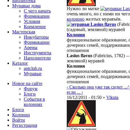
Библиотека
Муравьи дома
Нужно ли матке
Las
С чего начать
очень много, но с ними ни чего
Формикарии
колонию
желтых муравъёв.
Условия
Lasius flavus
(Fabri
Кормление
(садовый, земляной) муравей
Мастерская
Колония
Инкубаторы
функциональное образование, 
Формикарии
дочерних семей, поддерживаю
Арены
отношения
Инструменты
Lasius flavus
(Fabricius, 1782)
Наполнители
земляной) муравей
Каталог
Колония
antclub.ru
функциональное образование, 
Муравьи
дочерних семей, поддерживаю
отношения
Новое на сайте
‹ Сколько она уже так сидит ...
^
Форум
если ... ›
Блоги
16/12/2011 - 01:50 »
Vikuta
События в
колониях
Блоги
Колонии
Войти
Peгиcтpaция