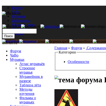
Форум
ЧаВо
Муравьи
Библиотека
Муравьи дома
Мастерская
Каталог
antclub.ru
Главная
»
Форум
»
.Содержани
Форум
Категории
ЧаВо
Муравьи
Особенности
Атлас муравьёв
Строение
муравья
Муравейник в
L
разрезе
Таблица лёта
Методы
изучения
Фильмы о
муравьях