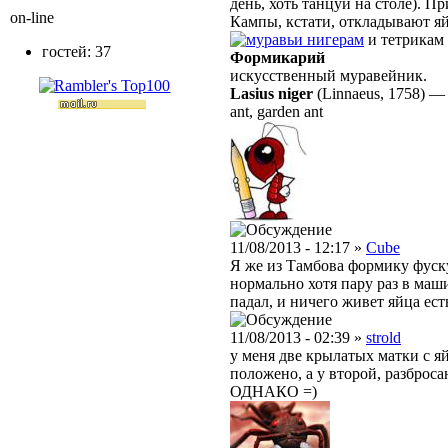
день, хоть танцуй на столе). 
on-line
Кампы, кстати, откладывают яйц
нигерам
и тетрикам 
гостей: 37
Формикарий
искусственный муравейник.
Lasius niger
(Linnaeus, 1758)
ant, garden ant
11/08/2013 - 12:17 »
Cube
Я же из Тамбова формику фуску
нормально хотя пару раз в маш
падал, и ничего живет яйца есть
11/08/2013 - 02:39 »
strold
у меня две крылатых матки с яй
положено, а у второй, разбро
ОДНАКО =)