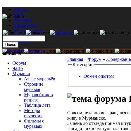
Форум
ЧаВо
Муравьи
Библиотека
Муравьи дома
Мастерская
Каталог
antclub.ru
Главная
»
Форум
»
.Содержани
Форум
Категории
ЧаВо
Муравьи
Обмен опытом
Атлас муравьёв
Строение
муравья
Муравейник в
В
разрезе
Таблица лёта
Методы
Совсем недавно возвращался и
изучения
живу в Мурманске.
Фильмы о
За день до отъезда поймал шту
муравьях
П
осадил их в пустую пластико