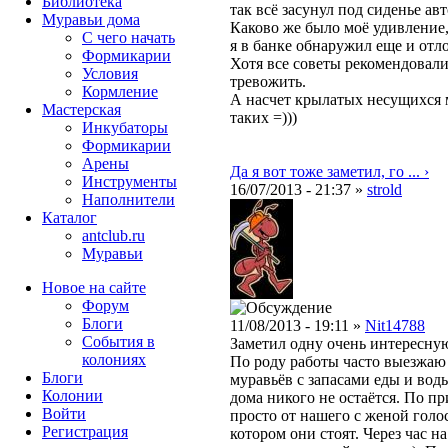
Библиотека
так всё засунул под сиденье ав
Муравьи дома
Каково же было моё удивление,
С чего начать
я в банке обнаружил еще и отл
Формикарии
Хотя все советы рекомендовали
Условия
тревожить.
Кормление
А насчет крылатых несущихся м
Мастерская
таких =)))
Инкубаторы
Формикарии
Арены
Да я вот тоже заметил, го ... ›
Инструменты
16/07/2013 - 21:37 »
strold
Наполнители
Каталог
antclub.ru
Муравьи
Новое на сайте
Форум
Блоги
11/08/2013 - 19:11 »
Nit14788
События в
Заметил одну очень интересну
колониях
По роду работы часто выезжаю 
Блоги
муравьёв с запасами еды и вод
Колонии
дома никого не остаётся. По п
Войти
просто от нашего с женой голос
Peгиcтpaция
котором они стоят. Через час н