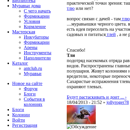
Библиотека
практической точки зрения: та
Муравьи дома
тлю
или нет?
С чего начать
Формикарии
вопрос связан с дачей - там
тлю
Условия
....муравьишки черного цвета. 
Кормление
есть идея переселить на участо
Мастерская
садовых и питаться
тлей
, а не 
Инкубаторы
Формикарии
Арены
Спасибо!
Инструменты
Тли
Наполнители
подотряд насекомых отряда рав
Каталог
видов. Распространены главны
antclub.ru
полушария. Живут колониями н
Муравьи
вредители, некоторые переносч
Сахаристые испражнения тлевы
Новое на сайте
охраняют тлевых.
Форум
Блоги
Будут растаскивать и доит ... ›
События в
18/04/2013 - 21:52 »
jollyroger78
колониях
Блоги
Колонии
Войти
Peгиcтpaция