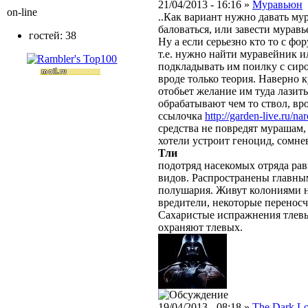
21/04/2013 - 16:16 »
Муравьюн
on-line
..Как вариант нужно давать му
баловаться, или завести мурав
гостей: 38
Ну а если серьезно кто то с ф
т.е. нужно найти муравейник 
подкладывать им поилку с сиро
вроде только теория. Наверно к
отобьет желание им туда лазит
обрабатывают чем то ствол, вро
ссылочка
http://garden-live.ru/nar
средства не повредят мурашам, 
хотели устроит геноцид, сомн
Тли
подотряд насекомых отряда рав
видов. Распространены главны
полушария. Живут колониями н
вредители, некоторые переносч
Сахаристые испражнения тлевы
охраняют тлевых.
19/04/2013 - 08:18 »
The Dark L