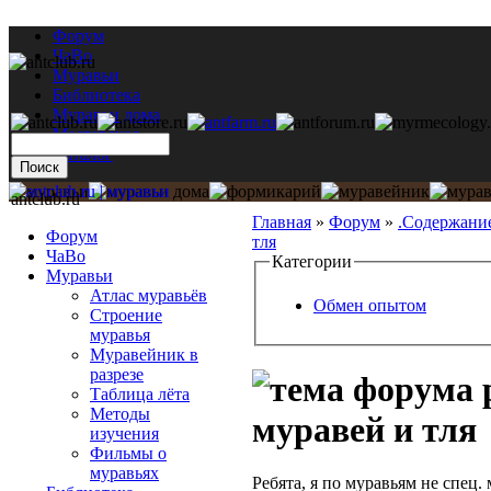
Форум
ЧаВо
Муравьи
Библиотека
Муравьи дома
Мастерская
Каталог
antclub.ru
Главная
»
Форум
»
.Содержани
Форум
тля
ЧаВо
Категории
Муравьи
Атлас муравьёв
Обмен опытом
Строение
муравья
Муравейник в
разрезе
Таблица лёта
Методы
муравей и тля
изучения
Фильмы о
муравьях
Ребята, я по муравьям не спец.