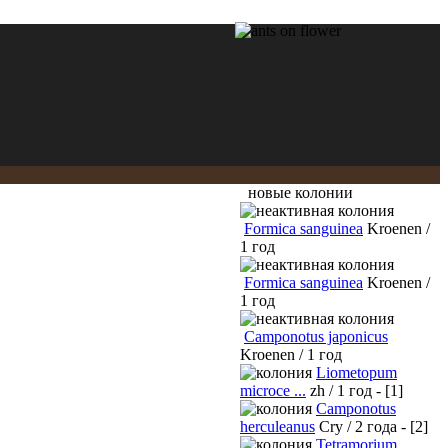
новые колонии
Formica sanguinea
Kroenen /
1 год
Formica sanguinea
Kroenen /
1 год
Camponotus japonicus
Kroenen / 1 год
Liometopum
microce ...
zh / 1 год - [1]
Camponotus
herculeanus
Cry / 2 года - [2]
Tetramorium