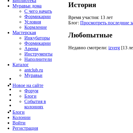
Библиотека
История
Муравьи дома
С чего начать
Формикарии
Время участия:
13 лет
Условия
Блог:
Просмотреть последние з
Кормление
Мастерская
Любопытные
Инкубаторы
Формикарии
Недавно смотрели:
izverg
[13 ле
Арены
Инструменты
Наполнители
Каталог
antclub.ru
Муравьи
Новое на сайте
Форум
Блоги
События в
колониях
Блоги
Колонии
Войти
Peгиcтpaция