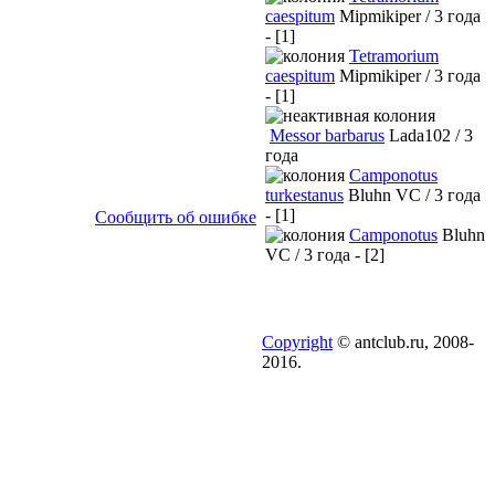
caespitum
Mipmikiper / 3 года
- [1]
Tetramorium
caespitum
Mipmikiper / 3 года
- [1]
Messor barbarus
Lada102 / 3
года
Camponotus
turkestanus
Bluhn VC / 3 года
- [1]
Сообщить об ошибке
Camponotus
Bluhn
VC / 3 года - [2]
Copyright
© antclub.ru, 2008-
2016.