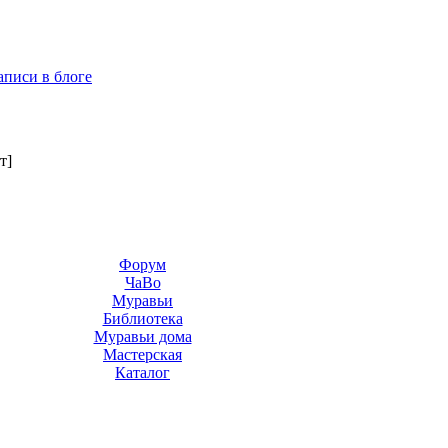
аписи в блоге
т]
Форум
ЧаВо
Муравьи
Библиотека
Муравьи дома
Мастерская
Каталог