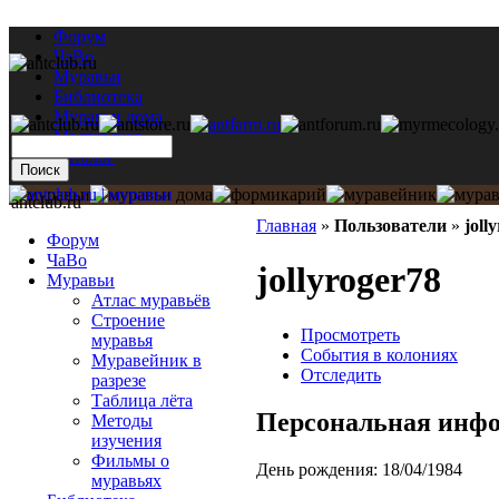
Форум
ЧаВо
Муравьи
Библиотека
Муравьи дома
Мастерская
Каталог
antclub.ru
Главная
»
Пользователи
»
joll
Форум
ЧаВо
jollyroger78
Муравьи
Атлас муравьёв
Строение
Просмотреть
муравья
События в колониях
Муравейник в
Отследить
разрезе
Таблица лёта
Персональная инф
Методы
изучения
Фильмы о
День рождения:
18/04/1984
муравьях