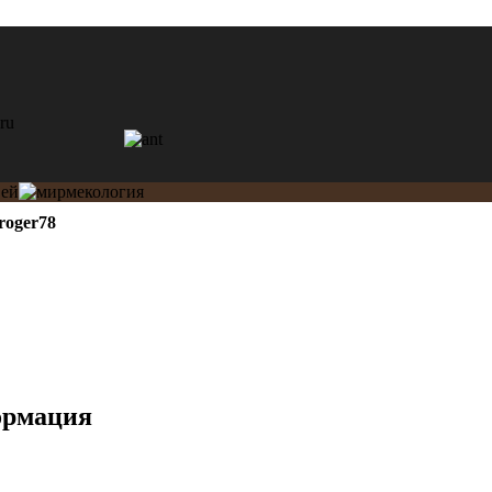
yroger78
ормация