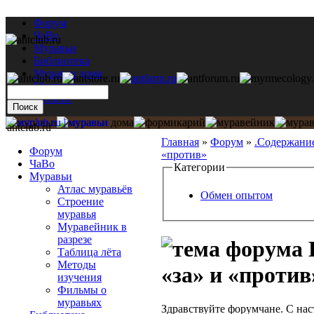
Форум
ЧаВо
Муравьи
Библиотека
Муравьи дома
Мастерская
Каталог
antclub.ru
Главная
»
Форум
»
.Содержани
Форум
«против»
ЧаВо
Категории
Муравьи
Атлас муравьёв
Обмен опытом
Строение
муравья
Муравейник в
разрезе
Таблица лёта
Методы
«за» и «против
изучения
Фильмы о
муравьях
Здравствуйте форумчане. С на