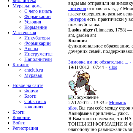
Библиотека
виды мы отправили на зимовку.
Муравьи дома
нигеров
отправлять туда? Мно
С чего начать
гласят совершенно разные вещ
Формикарии
нигеров
есть
практически у вс
Условия
пожалуйста им.
Кормление
Lasius niger
(Linnaeus, 1758)
Мастерская
ant, garden ant
Инкубаторы
Колония
Формикарии
функциональное образование, 
Арены
дочерних семей, поддерживаю
Инструменты
Наполнители
Зимовка им не обязательна ... ›
Каталог
19/11/2012 - 07:44 »
silos
antclub.ru
Муравьи
Новое на сайте
Форум
Блоги
События в
22/12/2012 - 13:33 »
Мирмик
колониях
silos
, Вы там себе между строк 
Блоги
Халифмана приплели... ужос.
Колонии
Я Вам тонко намекнул, чт
Войти
ТОННЫ ИНФОРМАЦИИ И Ф
Peгиcтpaция
благополучно размножались зи