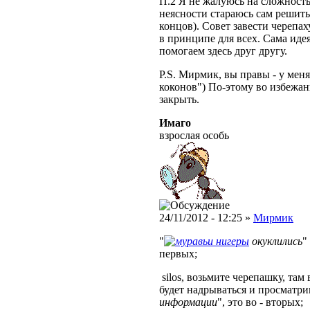
П.2 Я не жалуюсь на сложность
неясности стараюсь сам решить
концов). Совет завести черепа
в принципе для всех. Сама идея
помогаем здесь друг другу.
P.S. Мирмик, вы правы - у мен
коконов") По-этому во избежан
закрыть.
Имаго
взрослая особь
24/11/2012 - 12:25 »
Мирмик
"
нигеры
окуклились
"
первых;
silos, возьмите черепашку, та
будет надрываться и просматри
информации
", это во - вторых;