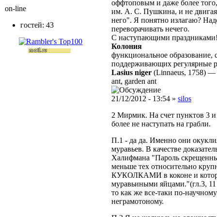
оффтоповым и даже более того,
on-line
им. А. С. Пушкина, и не двигая
него". Я понятно излагаю? Над
гостей: 43
переворачивать нечего.
С наступающими праздниками
Колония
функциональное образование, с
поддерживающих регулярные 
Lasius niger
(Linnaeus, 1758)
ant, garden ant
21/12/2012 - 13:54 »
silos
2 Мирмик. На счет пунктов 3 и
более не наступать на грабли.
П.1 - да да. Именно они окукл
муравьев. В качестве доказател
Халифмана "Пароль скрещенных 
меньше тех относительно круп
КУКОЛКАМИ в коконе и которы
муравьиными яйцами."(гл.3, 11 
то как же все-таки по-научном
неграмотоному.