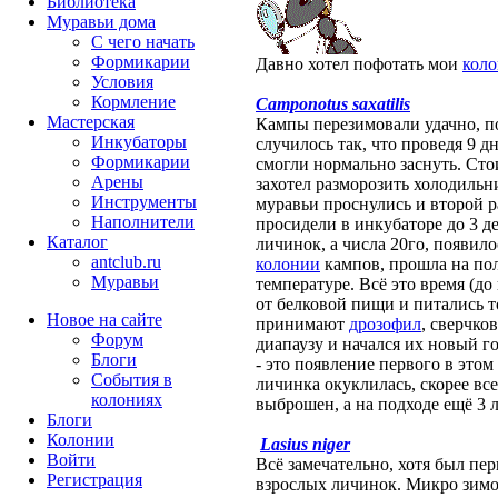
Библиотека
Муравьи дома
С чего начать
Формикарии
Давно хотел пофотать мои
кол
Условия
Кормление
Camponotus saxatilis
Мастерская
Кампы перезимовали удачно, п
Инкубаторы
случилось так, что проведя 9 д
Формикарии
смогли нормально заснуть. Стои
Арены
захотел разморозить холодильни
Инструменты
муравьи проснулись и второй ра
Наполнители
просидели в инкубаторе до 3 де
Каталог
личинок, а числа 20го, появило
antclub.ru
колонии
кампов, прошла на по
Муравьи
температуре. Всё это время (до
от белковой пищи и питались т
Новое на сайте
принимают
дрозофил
, сверчко
Форум
диапаузу и начался их новый го
Блоги
- это появление первого в этом
События в
личинка окуклилась, скорее все
колониях
выброшен, а на подходе ещё 3 
Блоги
Колонии
Lasius niger
Войти
Всё замечательно, хотя был пер
Peгиcтpaция
взрослых личинок. Микро зимо