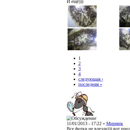
И ещё)))
1
2
3
4
следующая ›
последняя »
11/01/2013 - 17:22 »
Мирмик
Все фотки не влезли))) вот про