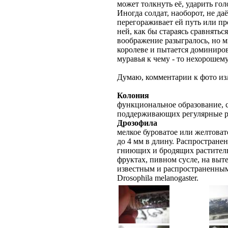
может толкнуть её, ударить гол
Иногда солдат, наоборот, не даё
перегораживает ей путь или про
ней, как бы стараясь сравнятьс
воображение разыгралось, но мн
королеве и пытается доминиров
муравья к чему - то нехорошему?
Думаю, комментарии к фото из
Колония
функциональное образование, с
поддерживающих регулярные 
Дрозофила
мелкое буроватое или желтовато
до 4 мм в длину. Распростране
гниющих и бродящих раститель
фруктах, пивном сусле, на выт
известным и распространенным
Drosophila melanogaster.