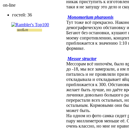
никак приступить к изготовлен
on-line
таки я не запущу это дело и ск
гостей: 36
Monomorium pharaonis
Тут тоже всё прекрасно. Наконе
демографическую обстановку и 
Бегают без остановки, кушают
моему сопротивлению, концент
приближается к значению 1:10 
формике.
Messor structor
Мессорам всё нипочём, было вр
до -18, мы все замерзали, а им 
питались и не проявляли приз
откладывала и откладывает яйц
приближается к 300. Обстанов
желает быть лучше, но даёте вр
личинки довольно большого ра
перерастали всех остальных, но
остальным. Кормовыми они бы
может быть.
На одном из фото самка сидит 
пару миллиметров меньше её. С
очень классно, но мне не нрави