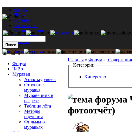
Форум
ЧаВо
Муравьи
Библиотека
Муравьи дома
Мастерская
Каталог
antclub.ru
Главная
»
Форум
»
.Содержани
Форум
Категории
ЧаВо
Муравьи
Киперство
Атлас муравьёв
Строение
муравья
Муравейник в
Ч
разрезе
Таблица лёта
фотоотчёт)
Методы
изучения
Фильмы о
муравьях