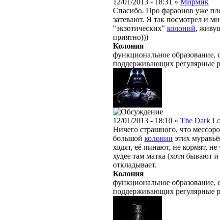
12/01/2013 - 18:31 »
Мирмик
Спасибо. Про фараонов уже пло
затевают. Я так посмотрел и мн
"экзотических"
колоний
, живу
приятно)))
Колония
функциональное образование, с
поддерживающих регулярные 
12/01/2013 - 18:10 »
The Dark L
Ничего страшного, что мессоро
большой
колонии
этих муравьёв
ходят, её пинают, не кормят, н
худее там матка (хотя бывают и
откладывает.
Колония
функциональное образование, с
поддерживающих регулярные 