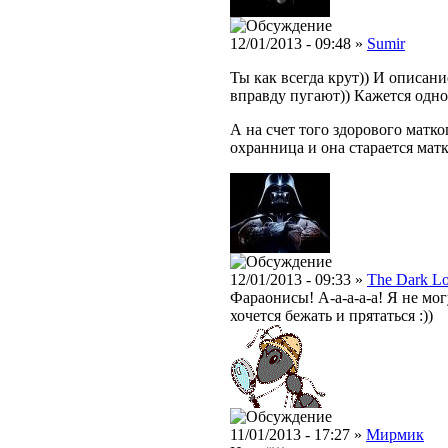
12/01/2013 - 09:48 »
Sumir
Ты как всегда крут)) И описани
вправду пугают)) Кажется одно
А на счет того здорового матко
охранница и она старается матк
12/01/2013 - 09:33 »
The Dark L
Фараонисы! А-а-а-а-а! Я не мо
хочется бежать и прятаться :))
11/01/2013 - 17:27 »
Мирмик