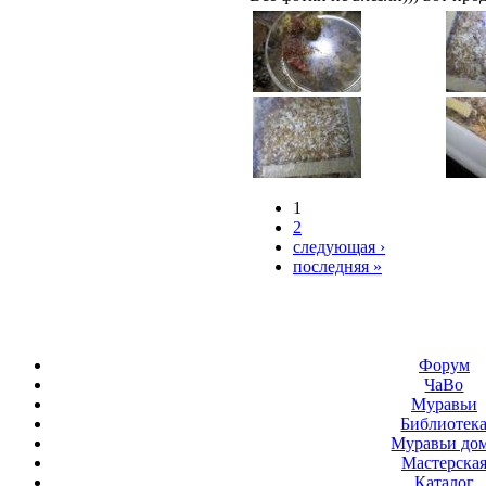
1
2
следующая ›
последняя »
Форум
ЧаВо
Муравьи
Библиотек
Муравьи до
Мастерска
Каталог