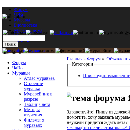
Форум
ЧаВо
Муравьи
Библиотека
Муравьи дома
Мастерская
Каталог
antclub.ru
Главная
»
Форум
»
.Объявлени
Форум
Категории
ЧаВо
Муравьи
Поиск единомышленни
Атлас муравьёв
Строение
муравья
Муравейник в
разрезе
Таблица лёта
Методы
Здравствуйте! Пишу из далекой
изучения
помогите, хочу заказать муравь
Фильмы о
неужели придется ждать лета?
муравьях
‹ жалко( но не че летом зна ...
^ 