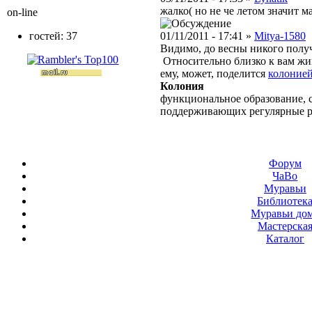
жалко( но не че летом значит м
on-line
гостей: 37
01/11/2011 - 17:41 »
Mitya-1580
Видимо, до весны никого получи
Относительно близко к вам жив
ему, может, поделится
колоние
Колония
функциональное образование, с
поддерживающих регулярные 
Форум
ЧаВо
Муравьи
Библиотек
Муравьи до
Мастерска
Каталог