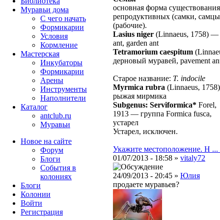
Библиотека
основная форма существования
Муравьи дома
репродуктивных (самки, самцы
С чего начать
(рабочие).
Формикарии
Lasius niger
(Linnaeus, 1758)
Условия
ant, garden ant
Кормление
Tetramorium caespitum
(Linnae
Мастерская
дерновый муравей, pavement an
Инкубаторы
Формикарии
Старое название:
T. indocile
Арены
Myrmica rubra
(Linnaeus, 1758)
Инструменты
рыжая мирмика
Наполнители
Subgenus: Serviformica*
Forel,
Каталог
1913
—
группа Formica fusca,
antclub.ru
устарел
Муравьи
Устарел, исключен.
Новое на сайте
Укажите местоположение. Н ... 
Форум
01/07/2013 - 18:58 »
vitaly72
Блоги
События в
24/09/2013 - 20:45 »
Юлия
колониях
продаете муравьев?
Блоги
Колонии
Войти
Peгиcтpaция