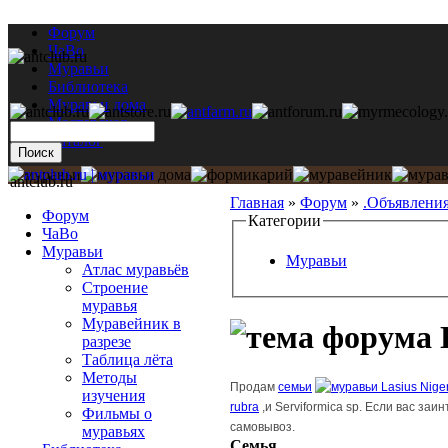
Форум
ЧаВо
Муравьи
Библиотека
Муравьи дома
Мастерская
Каталог
antclub.ru
Главная
»
Форум
»
.Объявлени
Форум
Категории
ЧаВо
Муравьи
Муравьи
Атлас муравьёв
Строение
муравья
Муравейник в
разрезе
Таблица лёта
Методы
Продам
семьи
Lasius Nige
изучения
rubra
,и Serviformica sp. Если вас за
Фильмы о
самовывоз.
муравьях
Семья