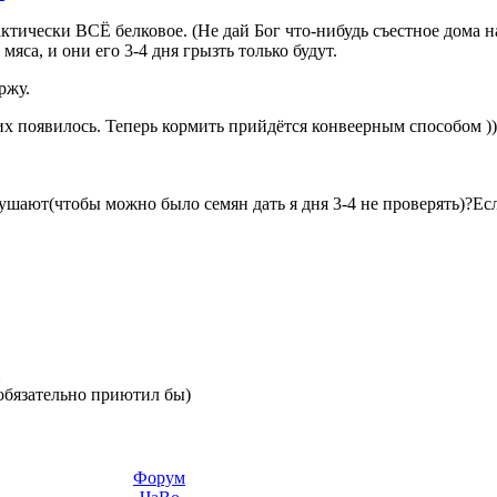
актически ВСЁ белковое. (Не дай Бог что-нибудь съестное дома на
яса, и они его 3-4 дня грызть только будут.
ржу.
чих появилось. Теперь кормить прийдётся конвеерным способом ))
ушают(чтобы можно было семян дать я дня 3-4 не проверять)?Есл
обязательно приютил бы)
Форум