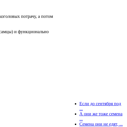
коголовых потрачу, а потом
 самцы) и функционально
Если до сентября под
...
А они же тоже семена
...
Семена они не едят, ...