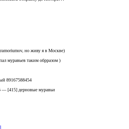
tramoriumov, но живу я в Москве)
упал муравьев таким обрразом )
ный 89167588454
5
—
[415] дерновые муравьи
l