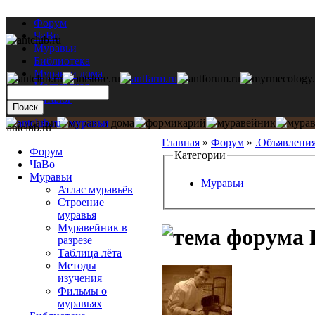
Форум
ЧаВо
Муравьи
Библиотека
Муравьи дома
Мастерская
Каталог
antclub.ru
Главная
»
Форум
»
.Объявлени
Форум
Категории
ЧаВо
Муравьи
Муравьи
Атлас муравьёв
Строение
муравья
Муравейник в
разрезе
Таблица лёта
Методы
изучения
Фильмы о
муравьях