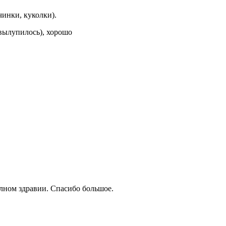
ичинки, куколки).
вылупилось), хорошо
олном здравии. Спасибо большое.