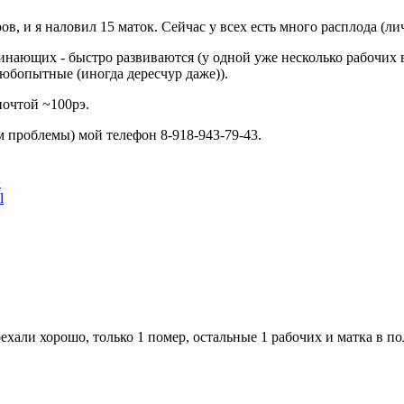
в, и я наловил 15 маток. Сейчас у всех есть много расплода (л
инающих - быстро развиваются (у одной уже несколько рабочих 
юбопытные (иногда дересчур даже)).
почтой ~100рэ.
м проблемы) мой телефон 8-918-943-79-43.
›
l
ехали хорошо, только 1 помер, остальные 1 рабочих и матка в п