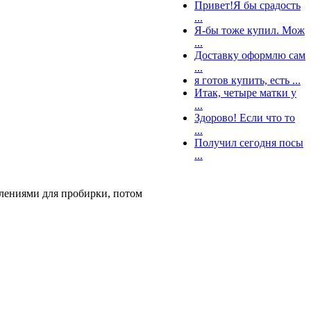
Привет!Я бы срадость
...
Я-бы тоже купил. Мож
...
Доставку оформлю сам
...
я готов купить, есть ...
Итак, четыре матки у
...
Здорово! Если что то
...
Получил сегодня посы
...
лениями для пробирки, потом