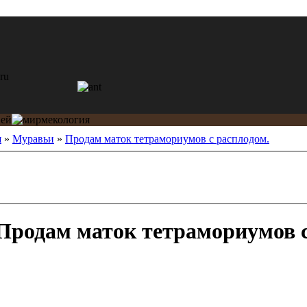
я
»
Муравьи
»
Продам маток тетрамориумов с расплодом.
Продам маток тетрамориумов с