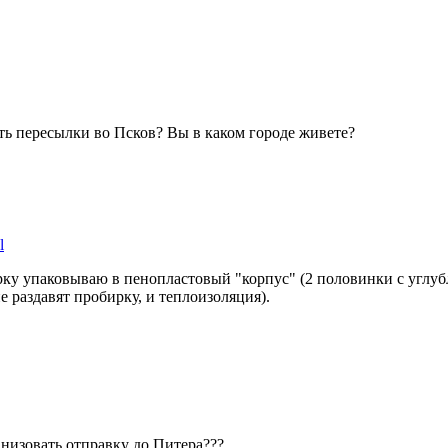
сть пересылки во Псков? Вы в каком городе живете?
l
ку упаковываю в пенопластовый "корпус" (2 половинки с углуб
е раздавят пробирку, и теплоизоляция).
низовать отправку до Питера???