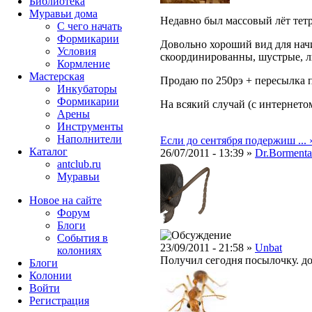
Библиотека
Муравьи дома
Недавно был массовый лёт тетро
С чего начать
Формикарии
Довольно хороший вид для нач
Условия
скоординированны, шустрые, л
Кормление
Мастерская
Продаю по 250рэ + пересылка 
Инкубаторы
Формикарии
На всякий случай (с интернето
Арены
Инструменты
Наполнители
Если до сентября подержиш ... 
Каталог
26/07/2011 - 13:39 »
Dr.Bormenta
antclub.ru
Муравьи
Новое на сайте
Форум
Блоги
События в
23/09/2011 - 21:58 »
Unbat
колониях
Получил сегодня посылочку. до
Блоги
Колонии
Войти
Peгиcтpaция