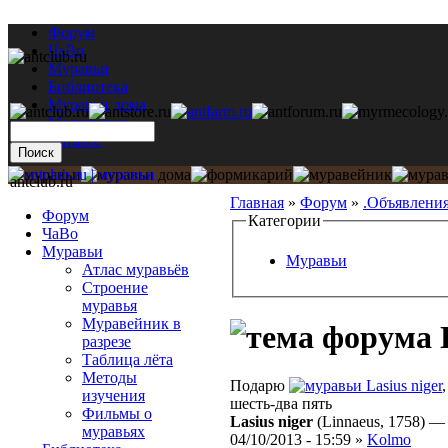
Форум
ЧаВо
Муравьи
Библиотека
Муравьи дома
Мастерская
Каталог
antclub.ru
Главная
»
Форум
»
.Объявлени
Форум
Категории
ЧаВо
Муравьи
Муравьи
Атлас муравьёв
Строение
муравья
Муравейник в
П
разрезе
Таблица лёта
Методы
Подарю
Lasius niger
изучения
шесть-два пять
Фильмы о
Lasius niger
(Linnaeus, 1758)
муравьях
04/10/2013 - 15:59 »
Kolmo