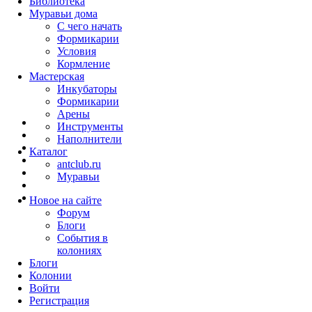
Библиотека
Муравьи дома
С чего начать
Формикарии
Условия
Кормление
Мастерская
Инкубаторы
Формикарии
Арены
Инструменты
Наполнители
Каталог
antclub.ru
Муравьи
Новое на сайте
Форум
Блоги
События в
колониях
Блоги
Колонии
Войти
Peгиcтpaция