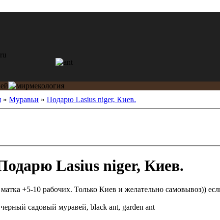
я
»
Муравьи
»
Подарю Lasius niger, Киев.
одарю Lasius niger, Киев.
, матка +5-10 рабочих. Только Киев и желательно самовывоз)) ес
—
черный садовый муравей, black ant, garden ant