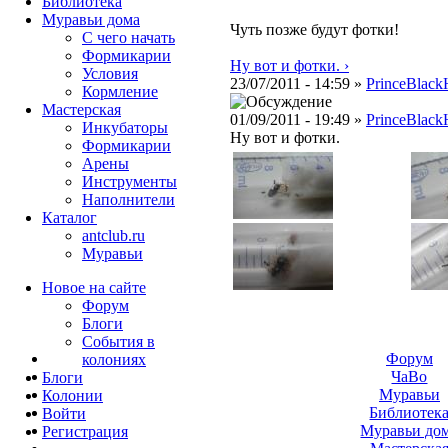
Библиотека
Муравьи дома
Чуть позже будут фотки!
С чего начать
Формикарии
Ну вот и фотки. ›
Условия
23/07/2011 - 14:59 »
PrinceBlack
Кормление
Мастерская
01/09/2011 - 19:49 »
PrinceBlack
Инкубаторы
Ну вот и фотки.
Формикарии
Арены
Инструменты
Наполнители
Каталог
antclub.ru
Муравьи
Новое на сайте
Форум
Блоги
События в
Форум
колониях
ЧаВо
Блоги
Муравьи
Колонии
Библиотек
Войти
Муравьи до
Peгиcтpaция