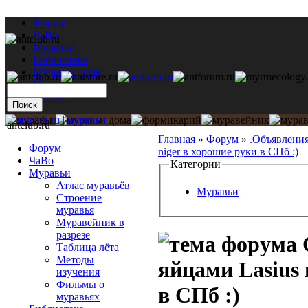
Форум
ЧаВо
Муравьи
Библиотека
Муравьи дома
Мастерская
Каталог
antclub.ru
Главная
»
Форум
»
.Объявлени
Форум
niger в хорошие руки в СПб :)
ЧаВо
Категории
Муравьи
Атлас муравьёв
Муравьи
Строение
муравья
Муравейник в
разрезе
Таблица лёта
Методы
яйцами Lasius 
изучения
Фильмы о
в СПб :)
муравьях