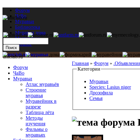
Форум
ЧаВо
Муравьи
Библиотека
Муравьи дома
Мастерская
Каталог
antclub.ru
Главная
»
Форум
»
.Объявлени
Форум
Категории
ЧаВо
Муравьи
Муравьи
Атлас муравьёв
Species: Lasius niger
Строение
Дрозофила
муравья
Семья
Муравейник в
разрезе
Таблица лёта
Методы
изучения
Фильмы о
муравьях