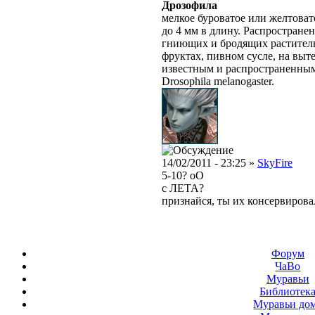
Дрозофила
мелкое буроватое или желтовато
до 4 мм в длину. Распростране
гниющих и бродящих раститель
фруктах, пивном сусле, на выт
известным и распространенным
Drosophila melanogaster.
14/02/2011 - 23:25 »
SkyFire
5-10? oO
с ЛЕТА?
признайся, ты их консервирова
Форум
ЧаВо
Муравьи
Библиотек
Муравьи до