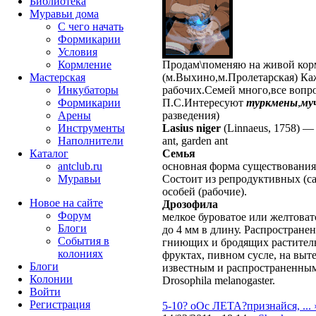
Библиотека
Муравьи дома
С чего начать
Формикарии
Условия
Кормление
Продам\поменяю на живой ко
Мастерская
(м.Выхино,м.Пролетарская) К
Инкубаторы
рабочих.Семей много,все вопро
Формикарии
П.С.Интересуют
туркмены
,
му
Арены
разведения)
Инструменты
Lasius niger
(Linnaeus, 1758)
Наполнители
ant, garden ant
Каталог
Семья
antclub.ru
основная форма существовани
Муравьи
Состоит из репродуктивных (с
особей (рабочие).
Новое на сайте
Дрозофила
Форум
мелкое буроватое или желтовато
Блоги
до 4 мм в длину. Распростране
События в
гниющих и бродящих раститель
колониях
фруктах, пивном сусле, на выт
Блоги
известным и распространенным
Колонии
Drosophila melanogaster.
Войти
Peгиcтpaция
5-10? oOс ЛЕТА?признайся, ... 