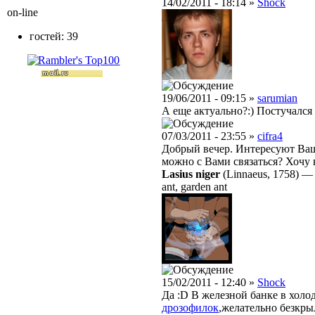
14/02/2011 - 18:14 »
Shock
on-line
гостей: 39
19/06/2011 - 09:15 »
sarumian
А еще актуально?:) Постучался 
07/03/2011 - 23:55 »
cifra4
Добрый вечер. Интересуют В
можно с Вами связаться? Хочу 
Lasius niger
(Linnaeus, 1758)
ant, garden ant
15/02/2011 - 12:40 »
Shock
Да :D В железной банке в хол
дрозофилок
,желательно безкр