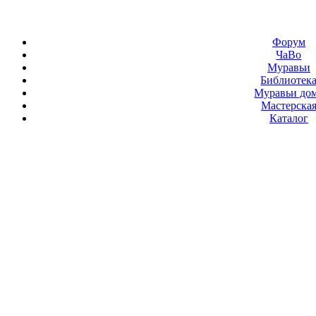
Форум
ЧаВо
Муравьи
Библиотек
Муравьи до
Мастерска
Каталог