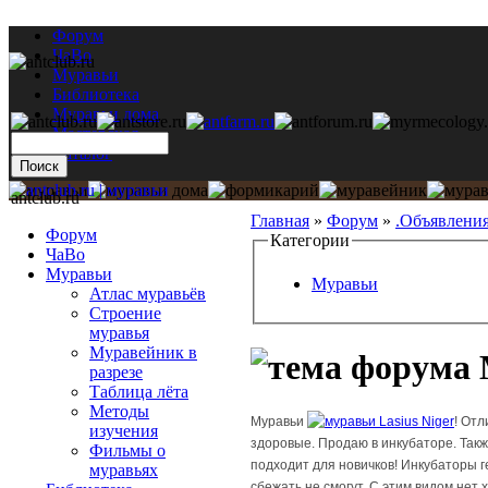
Форум
ЧаВо
Муравьи
Библиотека
Муравьи дома
Мастерская
Каталог
antclub.ru
Главная
»
Форум
»
.Объявлени
Форум
Категории
ЧаВо
Муравьи
Муравьи
Атлас муравьёв
Строение
муравья
Муравейник в
М
разрезе
Таблица лёта
Методы
Муравьи
Lasius Niger
! Отл
изучения
здоровые. Продаю в инкубаторе. Такж
Фильмы о
подходит для новичков! Инкубаторы 
муравьях
сбежать не смогут. С этим видом нет х