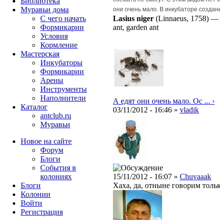
Библиотека
Муравьи дома
они очень мало. В инкубаторе создан
С чего начать
Lasius niger
(Linnaeus, 1758)
Формикарии
ant, garden ant
Условия
Кормление
Мастерская
Инкубаторы
Формикарии
Арены
Инструменты
Наполнители
А едят они очень мало. Ос ... ›
Каталог
03/11/2012 - 16:46 »
vladik
antclub.ru
Муравьи
Новое на сайте
Форум
Блоги
События в
колониях
15/11/2012 - 16:07 »
Chuvaaak
Блоги
Хаха, да, отныне говорим толь
Колонии
Войти
Peгиcтpaция