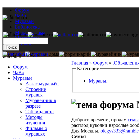
Форум
ЧаВо
Муравьи
Библиотека
Муравьи дома
Мастерская
Каталог
antclub.ru
Главная
»
Форум
»
.Объявлени
Форум
Категории
ЧаВо
Муравьи
Муравьи
Атлас муравьёв
Строение
муравья
Муравейник в
разрезе
Таблица лёта
Методы
Доброго времени, продам
семь
изучения
расплод-куколки-взрослые особ
Фильмы о
Для Москвы.
olegys333@rambler
муравьях
Семья