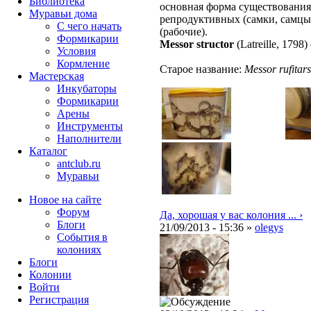
Библиотека
основная форма существования
Муравьи дома
репродуктивных (самки, самцы
С чего начать
(рабочие).
Формикарии
Messor structor
(Latreille, 1798)
Условия
Кормление
Старое название:
Messor rufitars
Мастерская
Инкубаторы
Формикарии
Арены
Инструменты
Наполнители
Каталог
antclub.ru
Муравьи
Новое на сайте
Форум
Да, хорошая у вас колония ... ›
Блоги
21/09/2013 - 15:36 »
olegys
События в
колониях
Блоги
Колонии
Войти
Peгиcтpaция