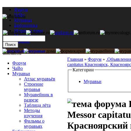
Форум
ЧаВо
Муравьи
Библиотека
Муравьи дома
Мастерская
Каталог
antclub.ru
Главная
»
Форум
»
.Объявлени
Форум
capitatus Красноярск, Красноярс 
ЧаВо
Категории
Муравьи
Атлас муравьёв
Муравьи
Строение
муравья
Муравейник в
разрезе
Таблица лёта
Методы
Messor capitat
изучения
Фильмы о
Красноярский 
муравьях