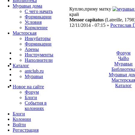
Библиотека
Муравьи дома
Куплю,приму матку
С чего начать
край
Формикарии
Messor capitatus
(Latreille, 1798
Условия
12/11/2014 - 07:15 »
Ростислав 
Кормление
Мастерская
Инкубаторы
Формикарии
Арены
Форум
Инструменты
ЧаВо
Наполнители
Муравьи
Каталог
Библиотек
antclub.ru
Муравьи до
Муравьи
Мастерска
Каталог
Новое на сайте
Форум
Блоги
События в
колониях
Блоги
Колонии
Войти
Peгиcтpaция