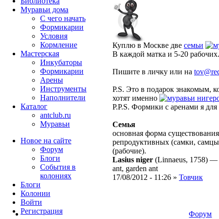
Библиотека
Муравьи дома
С чего начать
Формикарии
Условия
Кормление
Куплю в Москве две
семьи
Мастерская
В каждой матка и 5-20 рабочих
Инкубаторы
Формикарии
Пишите в личку или на
tov@red
Арены
Инструменты
P.S. Это в подарок знакомым, 
Наполнители
хотят именно
нигер
Каталог
P.P.S. Формики с аренами я для
antclub.ru
Муравьи
Семья
основная форма существования
Новое на сайте
репродуктивных (самки, самцы
Форум
(рабочие).
Блоги
Lasius niger
(Linnaeus, 1758)
События в
ant, garden ant
колониях
17/08/2012 - 11:26 »
Товчик
Блоги
Колонии
Войти
Peгиcтpaция
Форум