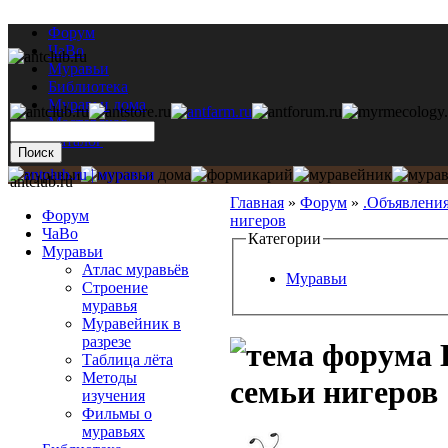
Форум
ЧаВо
Муравьи
Библиотека
Муравьи дома
Мастерская
Каталог
antclub.ru
Главная
»
Форум
»
.Объявлени
Форум
нигеров
ЧаВо
Категории
Муравьи
Атлас муравьёв
Муравьи
Строение
муравья
Муравейник в
разрезе
Таблица лёта
Методы
семьи нигеров
изучения
Фильмы о
муравьях