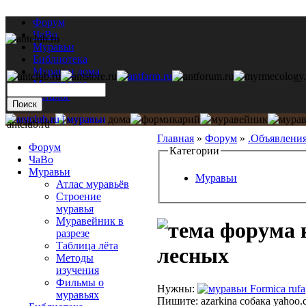
Форум
ЧаВо
Муравьи
Библиотека
Муравьи дома
Мастерская
Каталог
antclub.ru
Главная
»
Форум
»
.Объявлени
Форум
Категории
ЧаВо
Муравьи
Муравьи
Атлас муравьёв
Строение
муравья
Муравейник в
разрезе
Таблица лёта
лесных
Методы
изучения
Фильмы о
Нужны:
Formica rufa
муравьях
Пишите: azarkina собака yahoo