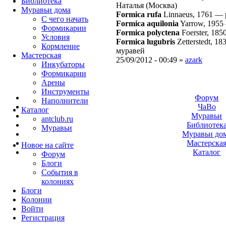
Библиотека
Наталья (Москва)
Муравьи дома
Formica rufa
Linnaeus, 1761
—
С чего начать
Formica aquilonia
Yarrow, 1955
Формикарии
Formica polyctena
Foerster, 185
Условия
Formica lugubris
Zetterstedt, 18
Кормление
муравей
Мастерская
25/09/2012 - 00:49 »
azark
Инкубаторы
Формикарии
Арены
Инструменты
Форум
Наполнители
ЧаВо
Каталог
Муравьи
antclub.ru
Библиотек
Муравьи
Муравьи до
Мастерска
Новое на сайте
Каталог
Форум
Блоги
События в
колониях
Блоги
Колонии
Войти
Peгиcтpaция