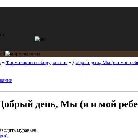
я
»
Формикарии и оборудование
»
Добрый день, Мы (я и мой реб
вание
обрый день, Мы (я и мой ребе
зводить муравьев.
рий