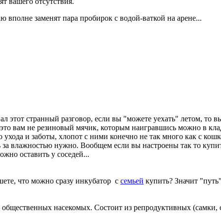
тят вашего отсутствия.
ю вполне заменят пара пробирок с водой-ваткой на арене...
ал этот странный разговор, если вы "можете уехать" летом, то 
это вам не резиновый мячик, которым наигравшись можно в клад
 ухода и заботы, хлопот с ними конечно не так много как с кошк
 за влажностью нужно. Вообщем если вы настроены так то купи
жно оставить у соседей...
шете, что можно сразу инкубатор с
семьей
купить? Значит "путь
 общественных насекомых. Состоит из репродуктивных (самки,