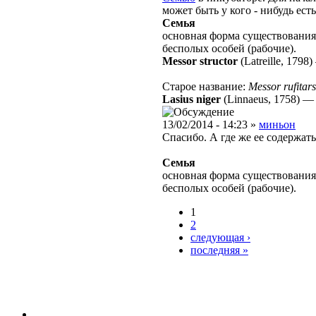
может быть у кого - нибудь ес
Семья
основная форма существования
бесполых особей (рабочие).
Messor structor
(Latreille, 1798)
Старое название:
Messor rufitars
Lasius niger
(Linnaeus, 1758)
13/02/2014 - 14:23 »
миньон
Спасибо. А где же ее содержать
Семья
основная форма существования
бесполых особей (рабочие).
1
2
следующая ›
последняя »