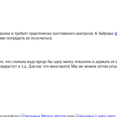
жизни и требует практически постоянного контроля. К бабушке
ф
ями потрядить не получиться.
те, что сначала надо вроде бы одну матку покупать и держать ее 
е вырастут и т.д. Для нас это многовато( Мы же можем летом уехат
ла подойдут
Messor structor
или
Lasius niger