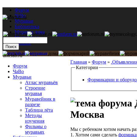
Форум
ЧаВо
Муравьи
Библиотека
Муравьи дома
Мастерская
Каталог
antclub.ru
Главная
»
Форум
»
.Объявлени
Форум
Категории
ЧаВо
Муравьи
Формикарии и оборудо
Атлас муравьёв
Строение
муравья
Муравейник в
Д
разрезе
Таблица лёта
Москва
Методы
изучения
Фильмы о
Мы с ребенком хотим начать ра
муравьях
1. Хотим сами сделать
формика