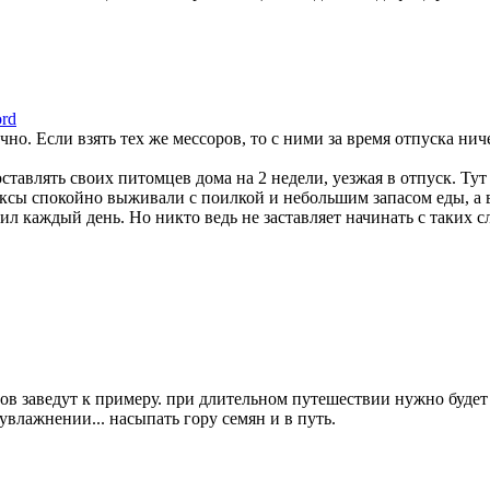
ord
чно. Если взять тех же мессоров, то с ними за время отпуска ниче
тавлять своих питомцев дома на 2 недели, уезжая в отпуск. Тут
ксы спокойно выживали с поилкой и небольшим запасом еды, а 
ил каждый день. Но никто ведь не заставляет начинать с таких 
ров заведут к примеру. при длительном путешествии нужно будет
влажнении... насыпать гору семян и в путь.