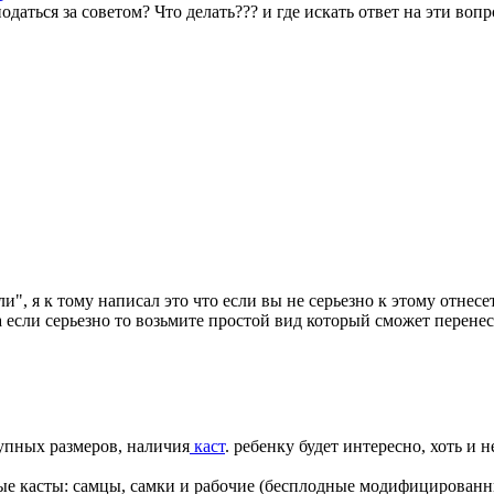
податься за советом? Что делать??? и где искать ответ на эти во
", я к тому написал это что если вы не серьезно к этому отнесет
а если серьезно то возьмите простой вид который сможет перене
упных размеров, наличия
каст
. ребенку будет интересно, хоть и не
ные касты: самцы, самки и рабочие (бесплодные модифицированн