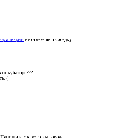
ормикарий
не отвезёшь и соседку
в инкубаторе???
ь..(
. Напишите с какого вы города,