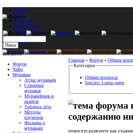
Форум
ЧаВо
Муравьи
Библиотека
Муравьи дома
Мастерская
Каталог
antclub.ru
Главная
»
Форум
»
Общие воп
Форум
Категории
ЧаВо
Муравьи
Общие вопросы
Атлас муравьёв
Species: Lasius niger
Строение
муравья
Муравейник в
разрезе
Таблица лёта
Методы
содержанию ни
изучения
Фильмы о
муравьях
помогите,разясните как ухажив