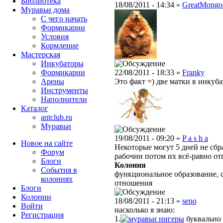
Библиотека
18/08/2011 - 14:34 »
GreatMongo
Муравьи дома
С чего начать
Формикарии
Условия
Кормление
Мастерская
Инкубаторы
Формикарии
22/08/2011 - 18:33 »
Franky
Арены
Это факт =) две матки в инкуба
Инструменты
Наполнители
Каталог
antclub.ru
Муравьи
19/08/2011 - 09:20 »
P a s h a
Новое на сайте
Некоторые могут 5 дней не сбр
Форум
рабочии потом их всё-равно от
Блоги
Колония
События в
функциональное образование, 
колониях
отношения
Блоги
Колонии
18/08/2011 - 21:13 »
seno
Войти
насколько я знаю:
Peгиcтpaция
1.
нигеры
буквально 