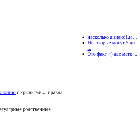
насколько я знаю:1.н ...
Некоторые могут 5 дн
...
Это факт =) две матк ...
олонию
с крыльями.... правда
регулярные родственные