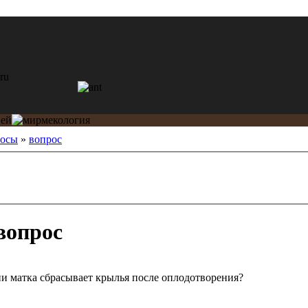
росы
»
вопрос
вопрос
ни матка сбрасывает крылья после оплодотворения?