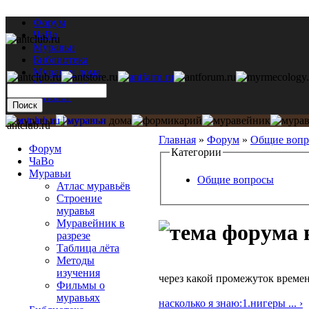
Форум
ЧаВо
Муравьи
Библиотека
Муравьи дома
Мастерская
Каталог
antclub.ru
Главная
»
Форум
»
Общие воп
Форум
Категории
ЧаВо
Муравьи
Общие вопросы
Атлас муравьёв
Строение
муравья
Муравейник в
разрезе
Таблица лёта
Методы
изучения
через какой промежуток време
Фильмы о
муравьях
насколько я знаю:1.нигеры ... ›