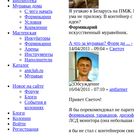
Библиотека
Муравьи дома
Я уезжаю в Беларусь на ПМЖ. 
С чего начать
ума не приложу. В контейнер с 
Формикарии
идеи?
Условия
Формикарий
Кормление
искусственный муравейник.
Мастерская
Инкубаторы
А что за муравьи? Форм ди ... ›
Формикарии
14/04/2011 - 09:04 »
Светоч
Арены
Инструменты
Наполнители
Каталог
antclub.ru
Муравьи
Новое на сайте
16/04/2011 - 07:10 »
antfarmer
Форум
Блоги
Привет Светоч!
События в
колониях
Я бы порекомендовал не паритьс
Блоги
формикария
,
тараканов
,
дрозоф
Колонии
ЛСД монитора (она небольшая и с
Войти
Peгиcтpaция
я бы не стал с контейнером связ