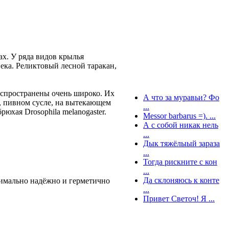
ах. У ряда видов крылья
ека. Реликтовый лесной таракан,
Распространены очень широко. Их
А что за муравьи? Фо
, пивном сусле, на вытекающем
...
юхая Drosophila melanogaster.
Messor barbarus =). ...
А с собой никак нель
...
Дык тяжёлыый зараза
...
Тогда рискните с кон
...
Да склоняюсь к конте
ксимально надёжно и герметично
...
Привет Светоч! Я ...