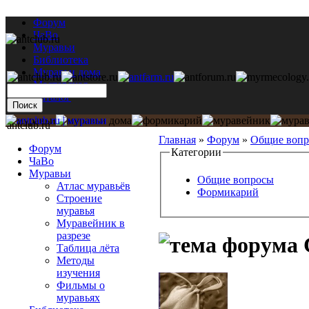
Форум
ЧаВо
Муравьи
Библиотека
Муравьи дома
Мастерская
Каталог
antclub.ru
Главная
»
Форум
»
Общие воп
Форум
Категории
ЧаВо
Муравьи
Общие вопросы
Атлас муравьёв
Формикарий
Строение
муравья
Муравейник в
разрезе
С
Таблица лёта
Методы
изучения
Фильмы о
муравьях