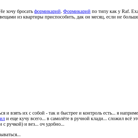
Не хочу бросать
формикарий
.
Формикарий
по типу как у Raf. Еха
вещами из квартиры приспособить, дак он месяц, если не больше,
я и взять их с собой - так и быстрее и контроль есть... я наприм
ил
и еще кучу всего... в самолёте в ручной клади... сложил всё э
 ручкой) и вез... оч удобно...
ываться...