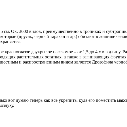
,5 см. Ок. 3600 видов, преимущественно в тропиках и субтропик
которые (прусак, черный таракан и др.) обитают в жилище челов
храняется.
ое красноглазое двукрылое насекомое – от 1,5 до 4 мм в длину. 
одящих растительных остатках, а также в загнивающих фруктах
 известным и распространенным видом является Дрозофила чернобр
лько вот думаю теперь как всё укрепить, куда его поместить ма
воздуху.