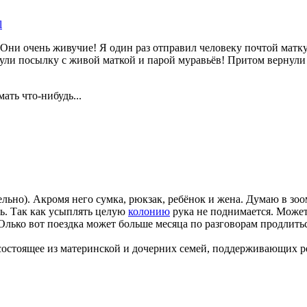
l
Они очень живучие! Я один раз отправил человеку почтой матку 
нули посылку с живой маткой и парой муравьёв! Притом вернули 
ать что-нибудь...
льно). Акромя него сумка, рюкзак, ребёнок и жена. Думаю в зо
ь. Так как усыплять целую
колонию
рука не поднимается. Может
Олько вот поездка может больше месяца по разговорам продлитьс
состоящее из материнской и дочерних семей, поддерживающих 