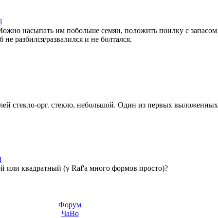
l
 Можно насыпать им побольше семян, положить поилку с запасом 
б не разбился/развалился и не болтался.
лей стекло-орг. стекло, небольшой. Один из первых выложенных 
l
й или квадратный (у Raf'a много формов просто)?
Форум
ЧаВо