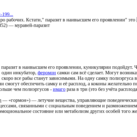
-199...
ро рабочих. Кстати," паразит в наивысшем его проявлении" это
852)
—
муравей-паразит
о паразит в наивысшем его проявлении, куникулярии подойдут. Ч
в один инкубатор,
феромон
самки сам всё сделает. Могут возника
 скоро все рабы станут зависимыми. На одну самку полиэргуса в
они смогут обеспечить самку и её расплод, а коконы желательно 
больше чем полиэргусов -
имаго
раза в три (это без учёта расплод
νη — «гормон») — летучие вещества, управляющие поведенческ
роцессами, связанными с социальным поведением и размножени
эмоциональное состояние или метаболизм других особей того же