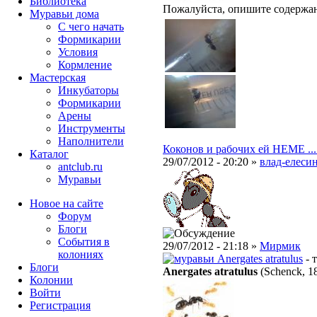
Библиотека
Пожалуйста, опишите содержан
Муравьи дома
С чего начать
Формикарии
Условия
Кормление
Мастерская
Инкубаторы
Формикарии
Арены
Инструменты
Наполнители
Коконов и рабочих ей НЕМЕ ...
Каталог
29/07/2012 - 20:20 »
влад-елесин
antclub.ru
Муравьи
Новое на сайте
Форум
Блоги
События в
29/07/2012 - 21:18 »
Мирмик
колониях
Anergates atratulus
- 
Блоги
Anergates atratulus
(Schenck, 1
Колонии
Войти
Peгиcтpaция