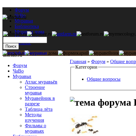
Форум
ЧаВо
Муравьи
Библиотека
Муравьи дома
Мастерская
Каталог
antclub.ru
Главная
»
Форум
»
Общие воп
Форум
Категории
ЧаВо
Муравьи
Общие вопросы
Атлас муравьёв
Строение
муравья
Муравейник в
Р
разрезе
Таблица лёта
Методы
изучения
Фильмы о
муравьях