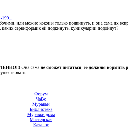
-199...
абочими, или можно коконы только подкинуть, и она сама их вск
, каких сервиформик ей подкинуть, куникулярии подойдут?
ЛЕННО
!!! Она сама
не сможет питаться
, её
должны кормить 
существовать!
Форум
ЧаВо
Муравьи
Библиотека
Муравьи дома
Мастерская
Каталог