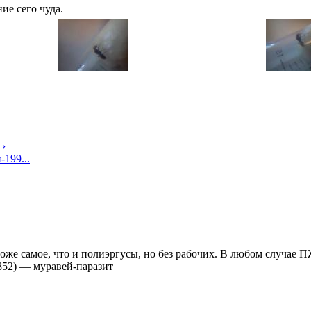
ие сего чуда.
 ›
-199...
тоже самое, что и полиэргусы, но без рабочих. В любом случае 
852)
—
муравей-паразит