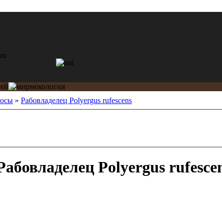
росы
»
Рабовладелец Polyergus rufescens
абовладелец Polyergus rufesce