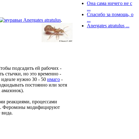
Она сама ничего не с
...
Спасибо за помощь, о
...
Anergates atratulus
.
Anergates atratulus ...
тобы подсадить ей рабочих -
ть стычки, но это временно -
 идеале нужно 30 - 50
имаго
-
подкидывать постоянно или хотя
а амазонок).
ими реакциями, процессами
ем. Феромоны модифицируют
 вида.