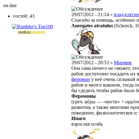
on-line
29/07/2012 - 21:14 »
влад-елесин
гостей: 43
Спасибо за помощь, особенно п
Anergates atratulus
(Schenck, 1
29/07/2012 - 20:53 »
Мирмик
Она сама ничего не сможет, эт
рабов достаточно посадить их 
феромон
у неё очень сильный и
рабов и много коконов, тогда 
бы сдедить чтобы рабов было 
Феромоны
(греч. φέρω — «нести» + ορμό
развития, а также многими п
поведение, физиологическое и 
Имаго
взрослая особь