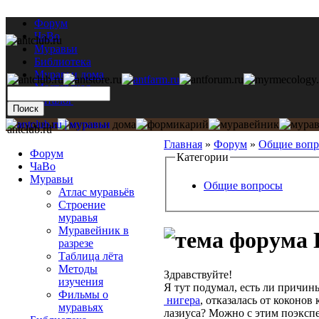
Форум
ЧаВо
Муравьи
Библиотека
Муравьи дома
Мастерская
Каталог
antclub.ru
Главная
»
Форум
»
Общие воп
Форум
Категории
ЧаВо
Муравьи
Общие вопросы
Атлас муравьёв
Строение
муравья
Муравейник в
разрезе
Таблица лёта
Методы
Здравствуйте!
изучения
Я тут подумал, есть ли причины
Фильмы о
нигера
, отказалась от коконов
муравьях
лазиуса? Можно с этим поэксп