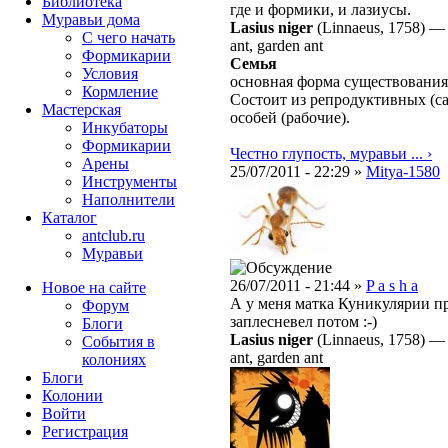
Библиотека
где и формики, и лазиусы.
Муравьи дома
Lasius niger
(Linnaeus, 1758)
С чего начать
ant, garden ant
Формикарии
Семья
Условия
основная форма существовани
Кормление
Состоит из репродуктивных (с
Мастерская
особей (рабочие).
Инкубаторы
Формикарии
Честно глупость, муравьи ... ›
Арены
25/07/2011 - 22:29 »
Mitya-1580
Инструменты
Наполнители
Каталог
antclub.ru
Муравьи
26/07/2011 - 21:44 »
P a s h a
Новое на сайте
А у меня матка Куникулярии п
Форум
заплесневел потом :-)
Блоги
Lasius niger
(Linnaeus, 1758)
События в
ant, garden ant
колониях
Блоги
Колонии
Войти
Peгиcтpaция