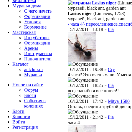
Библиотека
Lasius niger
(Linnae
Муравьи дома
муравей, black ant, garden ant
С чего начать
Lasius niger
(Linnaeus, 1758)
Формикарии
муравей, black ant, garden ant
Условия
‹ часа 4
^ переселение
все,спасиб
Кормление
15/12/2011 - 13:18 »
Ilia
Мастерская
Инкубаторы
Формикарии
Арены
Инструменты
Наполнители
Каталог
antclub.ru
16/12/2011 - 19:38 »
Cry
Муравьи
4 часа? Это очень мало. У меня
Новое на сайте
16/12/2011 - 18:25 »
Ilia
Форум
все,спасибо я все понял!!
Блоги
События в
16/12/2011 - 17:42 »
Mitya-1580
колониях
Оставь, соедини трубкой две пр
Блоги
Колонии
15/12/2011 - 21:42 »
Ilia
Войти
часа 4
Peгиcтpaция