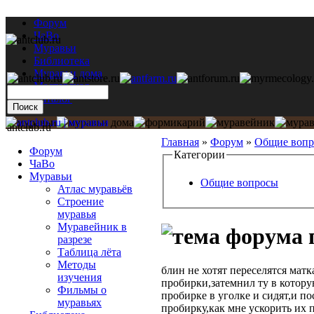
Форум
ЧаВо
Муравьи
Библиотека
Муравьи дома
Мастерская
Каталог
antclub.ru
Главная
»
Форум
»
Общие воп
Форум
Категории
ЧаВо
Муравьи
Общие вопросы
Атлас муравьёв
Строение
муравья
Муравейник в
разрезе
Таблица лёта
Методы
блин не хотят переселятся матк
изучения
пробирки,затемнил ту в котору
Фильмы о
пробирке в уголке и сидят,и по
муравьях
пробирку,как мне ускорить их 