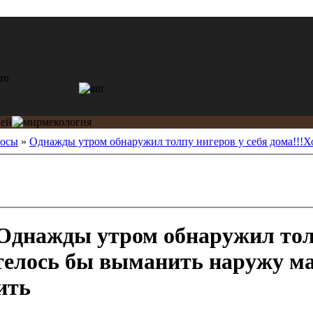
росы
»
Однажды утром обнаружил толпу нигеров у себя дома!!!Хот
Однажды утром обнаружил тол
отелось бы выманить наружу м
ить