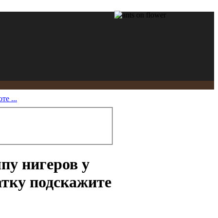
е ...
пу нигеров у
атку подскажите