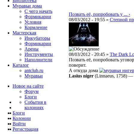
Библиотека
Муравьи дома
С чего начать
Позвать её, попробовать у ... ›
Формикарии
08/03/2012 - 19:55 »
Степной пр
Условия
Кормление
Мастерская
Инкубаторы
Формикарии
Арены
Инструменты
08/03/2012 - 20:45 »
The Dark L
Наполнители
Позвать её, попробовать угово
Каталог
поверит.
antclub.ru
А откуда дома
ниге
Муравьи
Lasius niger
(Linnaeus, 1758)
Новое на сайте
Форум
Блоги
События в
колониях
Блоги
Колонии
Войти
Peгиcтpaция