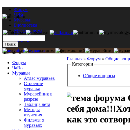
Форум
ЧаВо
Муравьи
Библиотека
Муравьи дома
Мастерская
Каталог
antclub.ru
Главная
»
Форум
»
Общие воп
Форум
Категории
ЧаВо
Муравьи
Общие вопросы
Атлас муравьёв
Строение
муравья
Муравейник в
разрезе
Таблица лёта
себя дома!!!Х
Методы
изучения
как это сотвор
Фильмы о
муравьях