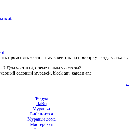
ыткий...
ord
рить променять уютный муравейник на пробирку. Тогда матка выл
ры
? Дом частный, с земельным участком?
—
черный садовый муравей, black ant, garden ant
С
Форум
ЧаВо
Муравьи
Библиотека
Муравьи дома
Мастерская