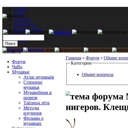
Форум
ЧаВо
Муравьи
Библиотека
Муравьи дома
Мастерская
Каталог
antclub.ru
Главная
»
Форум
»
Общие воп
Форум
Категории
ЧаВо
Муравьи
Общие вопросы
Атлас муравьёв
Строение
муравья
Муравейник в
разрезе
Таблица лёта
нигеров. Клещ
Методы
изучения
Фильмы о
муравьях