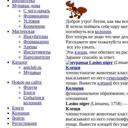
Библиотека
Муравьи дома
С чего начать
Формикарии
Условия
Доброе утро! Летом, как мы все
Кормление
Я хотела поймать себе пару ма
Мастерская
погибнуть вся
колония
.
Инкубаторы
Вот теперь не знаю что мне дел
Формикарии
Расскажите мне пожалуйста все
Арены
все это узнать.
Инструменты
Эти
клещи
, они обитают на рас
Наполнители
Заранее спасибо за ответ.
Каталог
Lasius niger
(Linnae
antclub.ru
Клещи
Муравьи
членистоногие животные клас
высасывают из него
гемолимф
Новое на сайте
пищи. Вывести
клещей
без уще
Форум
Колония
Блоги
функциональное образование, 
События в
отношения
колониях
Lasius niger
(Linnaeus, 1758)
Блоги
Клещи
Колонии
членистоногие животные класс
Войти
высасывают из него гемолимфу 
Peгиcтpaция
пищи. Вывести клещей без уще