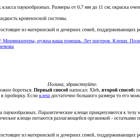
класса паукообразных. Размеры от 0,7 мм до 11 см; окраска очен
жидкость кровеносной системы.
состоящее из материнской и дочерних семей, поддерживающих 
^ Мирмикиперы, нужна ваша помощь. Лет нигеров. Клещи.
Поли
ремова
Полина, здравствуйте.
ожно бороться.
Первый способ
написал: Xleb,
второй способ:
по
 в пробирку. Если
клещ
достаточно большого размера то его мож
а паукообразных. Паразитические клещи прикрепляются к телу м
тические клещи питаются разлагающейся органикой - остатками 
состоящее из материнской и дочерних семей, поддерживающих 