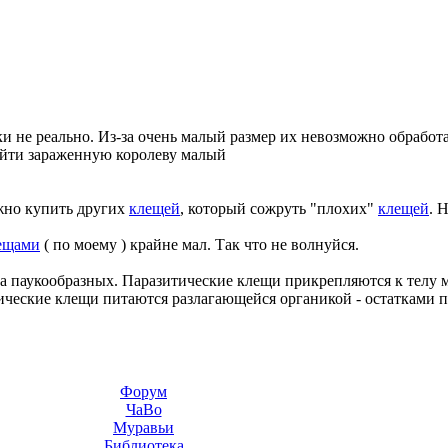
и не реально. Из-за очень малый размер их невозможно обрабо
айти зараженную королеву малый
жно купить других
клещей
, который сожруть "плохих"
клещей
. 
ещами
( по моему ) крайне мал. Так что не волнуйся.
а паукообразных. Паразитические клещи прикрепляются к телу м
тические клещи питаются разлагающейся органикой - остатками 
Форум
ЧаВо
Муравьи
Библиотека