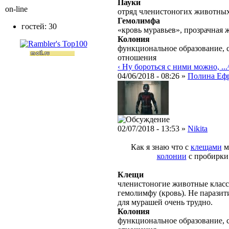
Пауки
on-line
отряд членистоногих животных 
Гемолимфа
гостей: 30
«кровь муравьев», прозрачная 
Колония
функциональное образование, 
отношения
‹ Ну бороться с ними можно, ...
04/06/2018 - 08:26 »
Полина Еф
02/07/2018 - 13:53 »
Nikita
Как я знаю что с
клещами
м
колонии
с пробирки
Клещи
членистоногие животные класс
гемолимфу (кровь). Не парази
для мурашей очень трудно.
Колония
функциональное образование, 