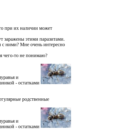
что при их наличии может
дут заражены этими паразитами.
ы с ними? Мне очень интересно
я чего-то не понимаю?
муравья и
аникой - остатками
регулярные родственные
муравья и
аникой - остатками