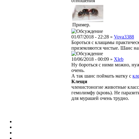
отношения
Пример.
01/07/2018 - 22:28 »
Vova3388
Бороться с клащамы практическ
приземляются чистые. Шанс н
10/06/2018 - 00:09 »
Xleb
Ну бороться с ними можно, ну
очень.
А так шанс поймать матку с
кл
Клещи
членистоногие животные класс
гемолимфу (кровь). Не парази
для мурашей очень трудно.