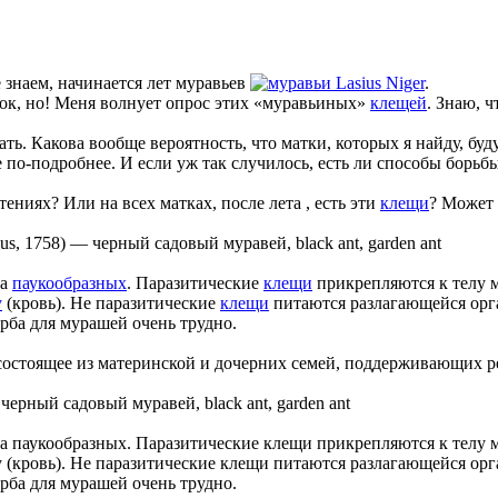
 знаем, начинается лет муравьев
Lasius Niger
.
ток, но! Меня волнует опрос этих «муравьиных»
клещей
. Знаю, 
ать. Какова вообще вероятность, что матки, которых я найду, бу
 по-подробнее. И если уж так случилось, есть ли способы борьб
тениях? Или на всех матках, после лета , есть эти
клещи
? Может 
us, 1758)
—
черный садовый муравей, black ant, garden ant
са
паукообразных
. Паразитические
клещи
прикрепляются к телу 
у
(кровь). Не паразитические
клещи
питаются разлагающейся орг
рба для мурашей очень трудно.
состоящее из материнской и дочерних семей, поддерживающих 
—
черный садовый муравей, black ant, garden ant
а паукообразных. Паразитические клещи прикрепляются к телу 
(кровь). Не паразитические клещи питаются разлагающейся орг
рба для мурашей очень трудно.