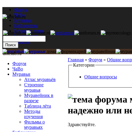
Форум
ЧаВо
Муравьи
Библиотека
Муравьи дома
Мастерская
Каталог
antclub.ru
Главная
»
Форум
»
Общие воп
Форум
Категории
ЧаВо
Муравьи
Общие вопросы
Атлас муравьёв
Строение
муравья
Муравейник в
разрезе
Таблица лёта
надежно или н
Методы
изучения
Фильмы о
Здравствуйте.
муравьях