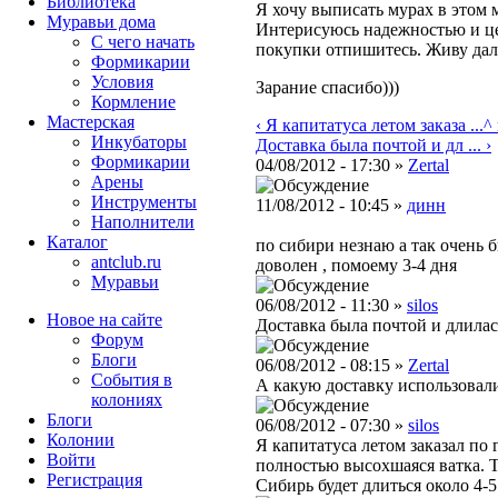
Библиотека
Я хочу выписать мурах в этом м
Муравьи дома
Интерисуюсь надежностью и це
С чего начать
покупки отпишитесь. Живу дале
Формикарии
Условия
Зарание спасибо)))
Кормление
Мастерская
‹ Я капитатуса летом заказа ...
^
Инкубаторы
Доставка была почтой и дл ... ›
Формикарии
04/08/2012 - 17:30 »
Zertal
Арены
Инструменты
11/08/2012 - 10:45 »
динн
Наполнители
Каталог
по сибири незнаю а так очень 
antclub.ru
доволен , помоему 3-4 дня
Муравьи
06/08/2012 - 11:30 »
silos
Новое на сайте
Доставка была почтой и длилас
Форум
Блоги
06/08/2012 - 08:15 »
Zertal
События в
А какую доставку использовал
колониях
Блоги
06/08/2012 - 07:30 »
silos
Колонии
Я капитатуса летом заказал по 
Войти
полностью высохшаяся ватка. Т
Peгиcтpaция
Сибирь будет длиться около 4-5