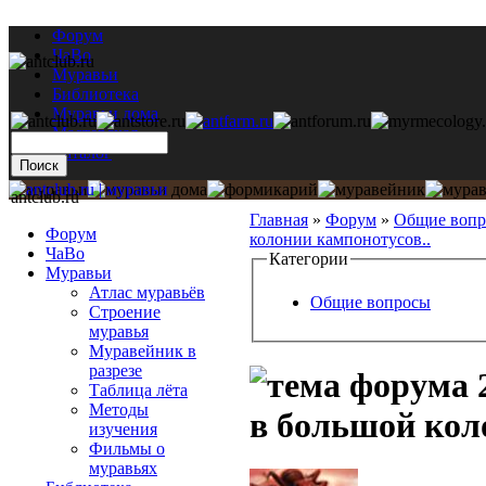
Форум
ЧаВо
Муравьи
Библиотека
Муравьи дома
Мастерская
Каталог
antclub.ru
Главная
»
Форум
»
Общие воп
Форум
колонии кампонотусов..
ЧаВо
Категории
Муравьи
Атлас муравьёв
Общие вопросы
Строение
муравья
Муравейник в
разрезе
2
Таблица лёта
Методы
в большой кол
изучения
Фильмы о
муравьях