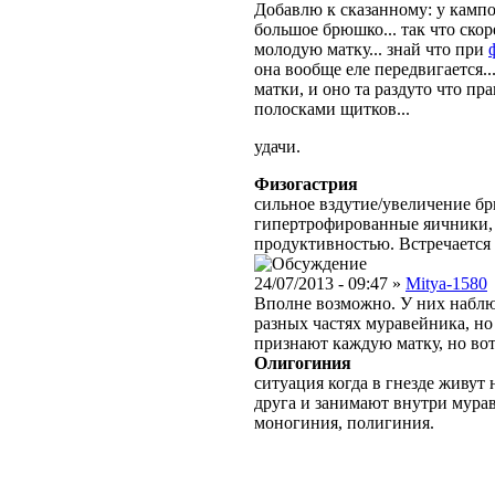
Добавлю к сказанному: у камп
большое брюшко... так что ско
молодую матку... знай что при
она вообще еле передвигается..
матки, и оно та раздуто что пра
полосками щитков...
удачи.
Физогастрия
сильное вздутие/увеличение б
гипертрофированные яичники, 
продуктивностью. Встречается
24/07/2013 - 09:47 »
Mitya-1580
Вполне возможно. У них набл
разных частях муравейника, но 
признают каждую матку, но вот
Олигогиния
ситуация когда в гнезде живут 
друга и занимают внутри мура
моногиния, полигиния.