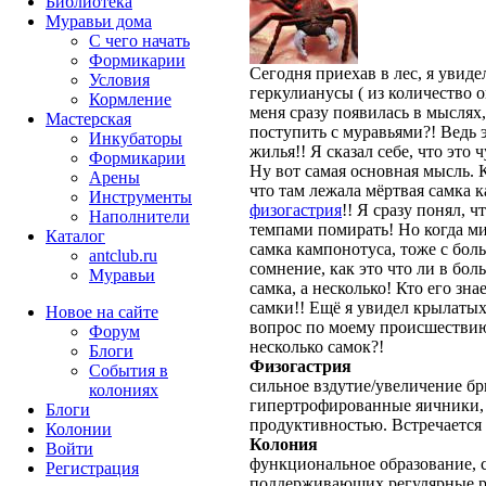
Библиотека
Муравьи дома
С чего начать
Формикарии
Сегодня приехав в лес, я увид
Условия
геркулианусы ( из количество о
Кормление
меня сразу появилась в мыслях,
Мастерская
поступить с муравьями?! Ведь 
Инкубаторы
жилья!! Я сказал себе, что это 
Формикарии
Ну вот самая основная мысль. К
Арены
что там лежала мёртвая самка 
Инструменты
физогастрия
!! Я сразу понял, ч
Наполнители
темпами помирать! Но когда ми
Каталог
самка кампонотуса, тоже с бо
antclub.ru
сомнение, как это что ли в бо
Муравьи
самка, а несколько! Кто его зн
самки!! Ещё я увидел крылатых 
Новое на сайте
вопрос по моему происшестви
Форум
несколько самок?!
Блоги
Физогастрия
События в
сильное вздутие/увеличение б
колониях
гипертрофированные яичники, 
Блоги
продуктивностью. Встречается
Колонии
Колония
Войти
функциональное образование, с
Peгиcтpaция
поддерживающих регулярные 