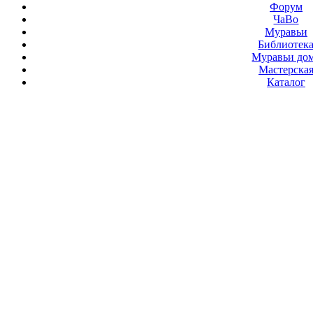
Форум
ЧаВо
Муравьи
Библиотек
Муравьи до
Мастерска
Каталог