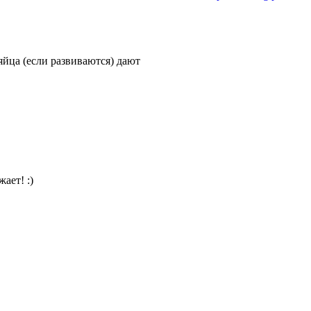
яйца (если развиваются) дают
ает! :)