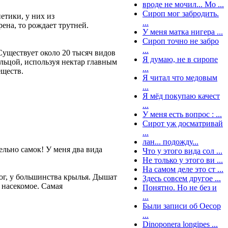
вроде не мочил... Мо ...
Сироп мог забродить.
етики, у них из
...
ена, то рождает трутней.
У меня матка нигера ...
Сироп точно не забро
...
уществует около 20 тысяч видов
Я думаю, не в сиропе
льцой, используя нектар главным
...
еществ.
Я читал что медовым
...
Я мёд покупаю качест
...
У меня есть вопрос : ...
Сирот уж досматривай
...
лан... подожду...
льно самок! У меня два вида
Что у этого вида сол ...
Не только у этого ви ...
На самом деле это ст ...
ног, у большинства крылья. Дышат
Здесь совсем другое ...
 насекомое. Самая
Понятно. Но не без и
...
Были записи об Oecop
...
Dinoponera longipes ...