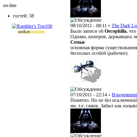
on-line
гостей: 38
08/10/2011 - 08:11 »
The Dark Lo
Были записи об
Oecophilla
, чт
Однако, киперов, державших эк
Семья
основная форма существования
бесполых особей (рабочие).
07/10/2011 - 22:14 »
Владимирр
Понятно. Но не без исключений
же, т.е. самок. Забыл как назыв