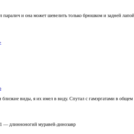
ал паралич и она может шевелить только брюшком и задней лапой 
›
р
 близкие виды, я их имел в виду. Спутал с гамэргатами в общем 
1
—
длинноногий муравей-динозавр