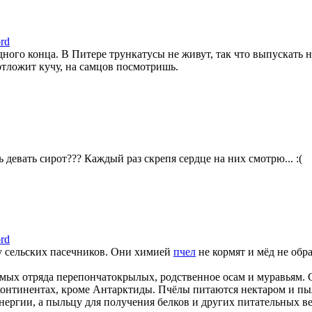
rd
ного конца. В Питере трункатусы не живут, так что выпускать н
отложит кучу, на самцов посмотришь.
ь девать сирот??? Каждый раз скрепя сердце на них смотрю... :(
rd
у сельских пасечников. Они химией
пчел
не кормят и мёд не обр
мых отряда перепончатокрылых, родственное осам и муравьям. С
 континентах, кроме Антарктиды. Пчёлы питаются нектаром и пы
энергии, а пыльцу для получения белков и других питательных в