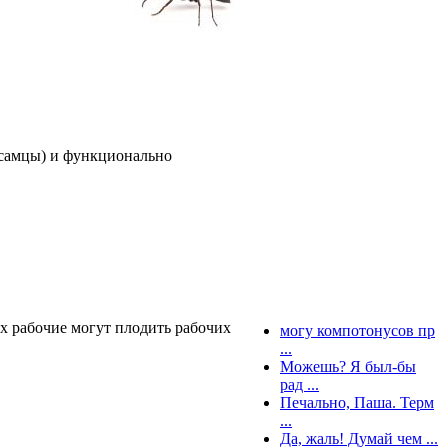
 самцы) и функционально
ых рабочие могут плодить рабочих
могу компотонусов пр
...
Можешь? Я был-бы
рад ...
Печально, Паша. Терм
...
Да, жаль! Думай чем ...