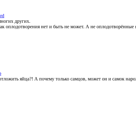
rd
 многих других.
как оплодотворения нет и быть не может. А не оплодотворённые 
р
отложить яйца?! А почему только самцов, может он и самок нарож