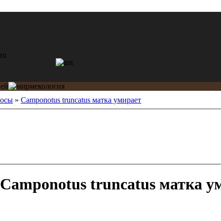
росы
»
Camponotus truncatus матка умирает
Camponotus truncatus матка у