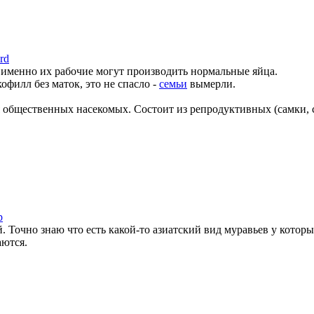
rd
о именно их рабочие могут производить нормальные яйца.
офилл без маток, это не спасло -
семьи
вымерли.
 общественных насекомых. Состоит из репродуктивных (самки,
р
. Точно знаю что есть какой-то азиатский вид муравьев у котор
аются.