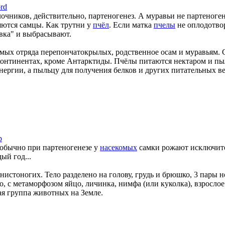
rd
лочников, действительно, партеногенез. А муравьи не партеноген
ются самцы. Как трутни у
пчёл
. Если матка
пчелы
не оплодотвор
вка" и выбрасывают.
мых отряда перепончатокрылых, родственное осам и муравьям. С
 континентах, кроме Антарктиды. Пчёлы питаются нектаром и пы
энергии, а пыльцу для получения белков и других питательных в
р
 обычно при партеногенезе у
насекомых
самки рожают исключите
ый год...
нистоногих. Тело разделено на голову, грудь и брюшко, 3 пары 
о, с метаморфозом яйцо, личинка, нимфа (или куколка), взрослое
ая группа животных на Земле.