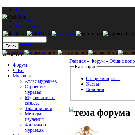
Форум
ЧаВо
Муравьи
Библиотека
Муравьи дома
Мастерская
Каталог
antclub.ru
Главная
»
Форум
»
Общие воп
Форум
Категории
ЧаВо
Муравьи
Общие вопросы
Атлас муравьёв
Касты
Строение
Колония
муравья
Муравейник в
разрезе
Таблица лёта
Методы
изучения
Фильмы о
муравьях