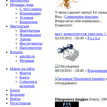
Библиотека
Муравьи дома
С чего начать
У меня сдыхает матка! Её сков
Формикарии
Вид :
Camponotus truncatus
Условия
Вчера вела себя нормально...
Кормление
Помогите!
Мастерская
Инкубаторы
могу компотонусов прислать :) 
Формикарии
02/10/2011 - 10:30 »
P a s h a
Арены
Инструменты
Наполнители
Каталог
antclub.ru
Муравьи
Новое на сайте
08/10/2011 - 18:49 »
Владимирр
Форум
Блоги
Dinoponera longipes
и
События в
откладывают.
колониях
Блоги
Колонии
Войти
Dinoponera longipes
Emery, 190
Peгиcтpaция