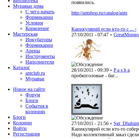
Библиотека
появились.
Муравьи дома
С чего начать
http://antshop.ru/catalog/ants
Формикарии
Условия
Кормление
Каникулярий если кто-то с ... ›
Мастерская
27/10/2011 - 07:47 »
GreatMongo
Инкубаторы
Формикарии
Арены
Инструменты
Наполнители
Каталог
28/10/2011 - 09:39 »
P a s h a
antclub.ru
пробкоголовые - баг...
Муравьи
Новое на сайте
Форум
Блоги
События в
колониях
Блоги
Колонии
27/10/2011 - 21:56 »
Sgt_Dhalsim
Войти
Каникулярий если кто-то собер
Peгиcтpaция
Надо коллективный заказ сделат