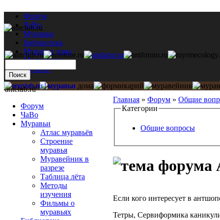
Форум
ЧаВо
Муравьи
Библиотека
Муравьи дома
Мастерская
Каталог
antclub.ru
Главная
»
Форум
»
Общие воп
Форум
Категории
ЧаВо
Муравьи
Общие вопросы
Атлас муравьёв
Строение
муравья
Муравейник в
разрезе
Таблица лёта
Методы
изучения
Если кого интересует в антшоп
Фильмы о
муравьях
Тетры, Сервиформика каникули