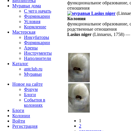
Библиотека
функциональное образование, 
Муравьи дома
отношения
С чего начать
Lasius niger
(Linnae
Формикарии
Колония
Условия
функциональное образование, 
Кормление
родственные отношения
Мастерская
Lasius niger
(Linnaeus, 1758)
Инкубаторы
Формикарии
Арены
Инструменты
Наполнители
Каталог
antclub.ru
Муравьи
Новое на сайте
Форум
Блоги
События в
колониях
Блоги
Колонии
1
Войти
2
Peгиcтpaция