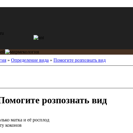
гия
»
Определение вида
»
Помогите розпознать вид
Помогите розпознать вид
лько матка и её росплод
ту коконов