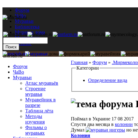
Форум
ЧаВо
Муравьи
Библиотека
Муравьи дома
Мастерская
Каталог
antclub.ru
Главная
»
Форум
»
.Мирмеколо
Форум
Категории
ЧаВо
Муравьи
Определение вида
Атлас муравьёв
Строение
муравья
Муравейник в
разрезе
Таблица лёта
Методы
Поймал в Украине 17 08 2017
изучения
Спустя два месяца в
колонии
то
Фильмы о
Думал
нигеры
но не
муравьях
Колония