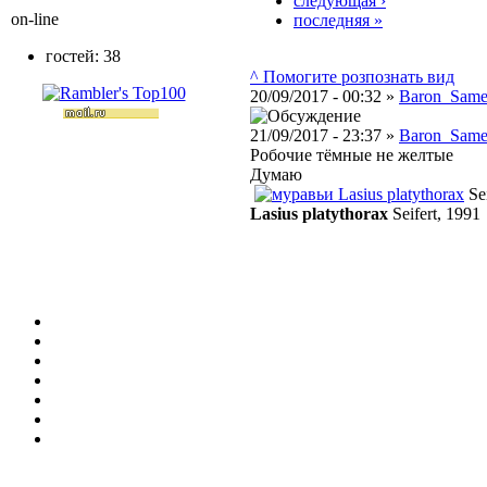
следующая ›
on-line
последняя »
гостей: 38
^ Помогите розпознать вид
20/09/2017 - 00:32 »
Baron_Same
21/09/2017 - 23:37 »
Baron_Same
Робочие тёмные не желтые
Думаю
Lasius platythorax
Sei
Lasius platythorax
Seifert, 1991