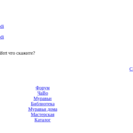
di
di
fert что скажите?
С
Форум
ЧаВо
Муравьи
Библиотека
Муравьи дома
Мастерская
Каталог