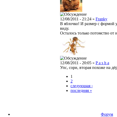
12/08/2011 - 21:24 »
Franky
В яблочко! И размер с формой 
виду.
Осталось только потомство от н
12/08/2011 - 20:05 »
P a s h a
Упс, сори, вторая похоже на д
1
2
следующая ›
последняя »
Форум