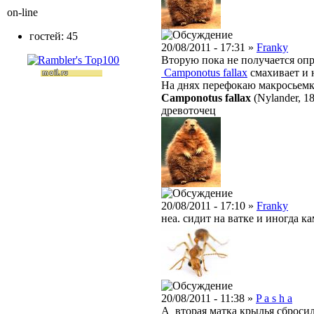
on-line
гостей: 45
20/08/2011 - 17:31 »
Franky
Вторую пока не получается оп
Camponotus fallax
смахивает и 
На днях перефокаю макросьемк
Camponotus fallax
(Nylander, 1
древоточец
20/08/2011 - 17:10 »
Franky
неа. сидит на ватке и иногда к
20/08/2011 - 11:38 »
P a s h a
А вторая матка крылья сброси