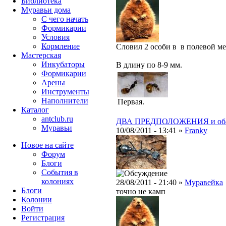
Библиотека
Муравьи дома
С чего начать
Формикарии
Условия
Кормление
Словил 2 особи в в полевой ме
Мастерская
Инкубаторы
В длину по 8-9 мм.
Формикарии
Арены
Инструменты
Наполнители
Первая.
Каталог
antclub.ru
ДВА ПРЕДПОЛОЖЕНИЯ и оба н
Муравьи
10/08/2011 - 13:41 »
Franky
Новое на сайте
Форум
Блоги
События в
колониях
28/08/2011 - 21:40 »
Муравейка
Блоги
точно не камп
Колонии
Войти
Peгиcтpaция