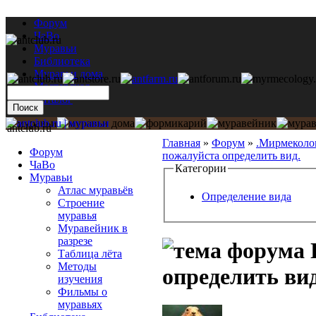
Форум
ЧаВо
Муравьи
Библиотека
Муравьи дома
Мастерская
Каталог
antclub.ru
Главная
»
Форум
»
.Мирмеколо
Форум
пожалуйста определить вид.
ЧаВо
Категории
Муравьи
Атлас муравьёв
Определение вида
Строение
муравья
Муравейник в
разрезе
Таблица лёта
Методы
определить вид
изучения
Фильмы о
муравьях