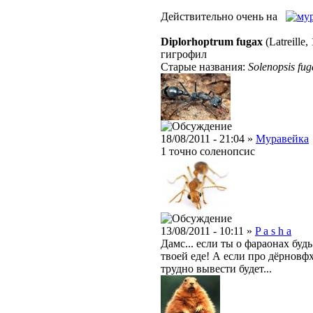
Действительно очень на
Diplorhoptrum fugax
(Latreille,
гигрофил
Старые названия:
Solenopsis fug
18/08/2011 - 21:04 »
Муравейка
1 точно соленопсис
13/08/2011 - 10:11 »
P a s h a
Дамс... если ты о фараонах буд
твоей еде! А если про дёрновфх
трудно вывести будет...