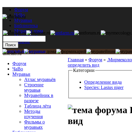
Форум
ЧаВо
Муравьи
Библиотека
Муравьи дома
Мастерская
Каталог
antclub.ru
Главная
»
Форум
»
.Мирмеколо
Форум
определить вид
ЧаВо
Категории
Муравьи
Атлас муравьёв
Определение вида
Строение
Species: Lasius niger
муравья
Муравейник в
разрезе
Таблица лёта
Методы
изучения
вид
Фильмы о
муравьях