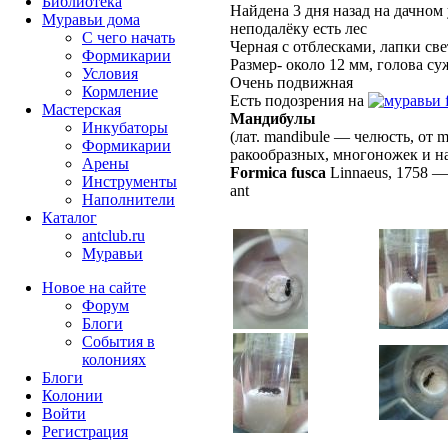
Библиотека
Найдена 3 дня назад на дачном 
Муравьи дома
неподалёку есть лес
С чего начать
Черная с отблесками, лапки св
Формикарии
Размер- около 12 мм, голова с
Условия
Очень подвижная
Кормление
Есть подозрения на
Мастерская
Мандибулы
Инкубаторы
(лат. mandibule — челюсть, от 
Формикарии
ракообразных, многоножек и н
Арены
Formica fusca
Linnaeus, 1758
Инструменты
ant
Наполнители
Каталог
antclub.ru
Муравьи
Новое на сайте
Форум
Блоги
События в
колониях
Блоги
Колонии
Войти
Peгиcтpaция