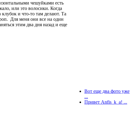
оризонтальными чешуйками есть
жало, или это волосики. Когда
 клубок и что-то там делают. Та
ироп. Для меня они все на один
няться этим два дня назад и еще
Вот еще два фото уже
...
Привет Anfis_k_a! ...