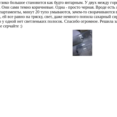
узико большое становится как будто янтарным. У двух между г
 Они сами темно коричневые. Одна - просто черная. Вроде есть 
партаменты, минут 20 тупо умываются, зачем-то сворачиваются в
, ей все равно на тряску, свет, даже немного попила сахарный с
о у одной нет светленьких полосок. Спасибо огромное. Решила за
е серчайте :)