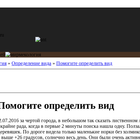
гия
»
Определение вида
»
Помогите определить вид
Помогите определить вид
2.07.2016 за чертой города, в небольшом так сказать лиственном 
 крайне рада, когда в первые 2 минуты поиска нашла одну. Пол
ревяшек. По дороге видела только маленькие норки без холмико
 выше +26 градусов, солнечно весь день. Они были очень активн