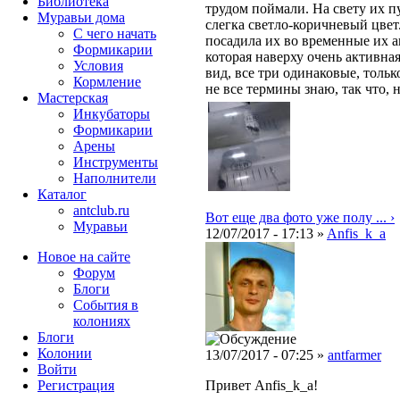
Библиотека
трудом поймали. На свету их п
Муравьи дома
слегка светло-коричневый цвет.
С чего начать
посадила их во временные их а
Формикарии
которая наверху очень активная
Условия
вид, все три одинаковые, тольк
Кормление
не все термины знаю, так что, н
Мастерская
Инкубаторы
Формикарии
Арены
Инструменты
Наполнители
Каталог
antclub.ru
Вот еще два фото уже полу ... ›
Муравьи
12/07/2017 - 17:13 »
Anfis_k_a
Новое на сайте
Форум
Блоги
События в
колониях
Блоги
Колонии
13/07/2017 - 07:25 »
antfarmer
Войти
Peгиcтpaция
Привет Anfis_k_a!