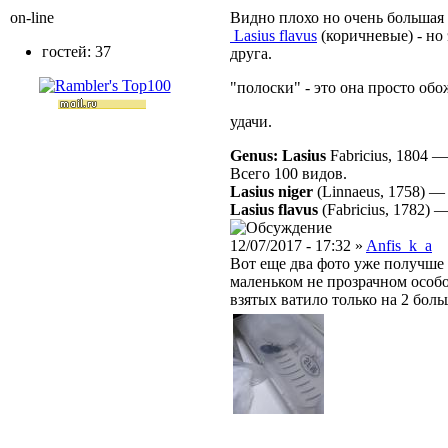
on-line
Видно плохо но очень большая в
Lasius flavus
(коричневые) - но 
гостей: 37
друга.
"полоски" - это она просто обо
удачи.
Genus: Lasius
Fabricius, 1804
Всего 100 видов.
Lasius niger
(Linnaeus, 1758)
Lasius flavus
(Fabricius, 1782)
12/07/2017 - 17:32 »
Anfis_k_a
Вот еще два фото уже получше к
маленьком не прозрачном особо
взятых ватило только на 2 бо