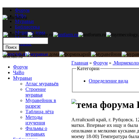
Форум
ЧаВо
Муравьи
Библиотека
Муравьи дома
Мастерская
Каталог
antclub.ru
Главная
»
Форум
»
.Мирмеколо
Форум
Категории
ЧаВо
Муравьи
Определение вида
Атлас муравьёв
Строение
муравья
Муравейник в
разрезе
Таблица лёта
Методы
Алтайский край, г. Рубцовск. 1
изучения
матки. Впервые их ищу и была
Фильмы о
опилками и мелкими кусками де
муравьях
моему 18-00) Температура была