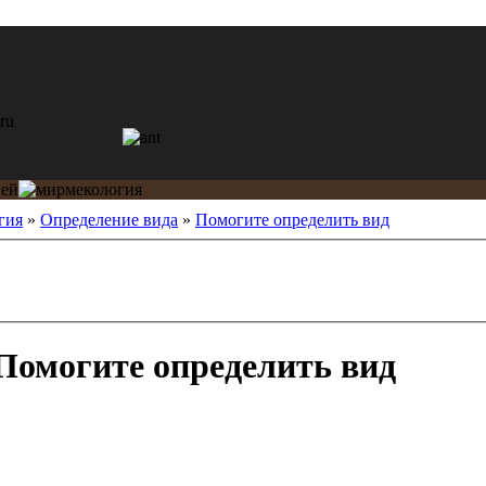
гия
»
Определение вида
»
Помогите определить вид
Помогите определить вид