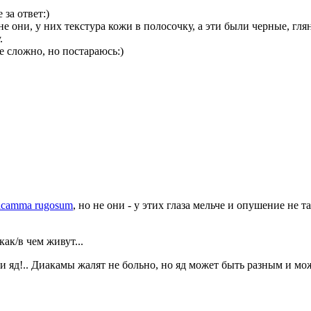
за ответ:)
не они, у них текстура кожи в полосочку, а эти были черные, гля
.
е сложно, но постараюсь:)
acamma rugosum
, но не они - у этих глаза мельче и опушение не т
ак/в чем живут...
 и яд!.. Диакамы жалят не больно, но яд может быть разным и м