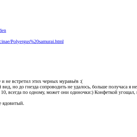
den
icinae/Polyergus%20samurai.html
е и не встретил этих черных муравьёв :(
 вид, но до гнезда сопроводить не удалось, больше получаса я н
з 10, всегда по одному, может они одиночки:) Конфеткой угощал, 
не ядовитый.