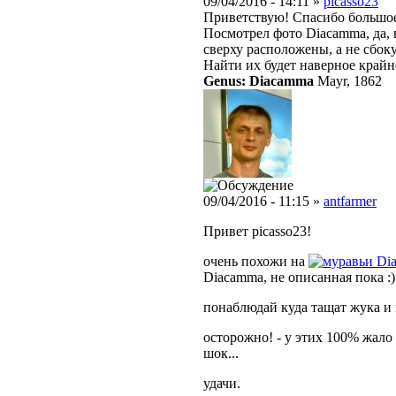
09/04/2016 - 14:11 »
picasso23
Приветствую! Спасибо большое 
Посмотрел фото
Diacamma, да, 
сверху расположены, а не сбоку
Найти их будет наверное крайн
Genus: Diacamma
Mayr, 1862
09/04/2016 - 11:15 »
antfarmer
Привет picasso23!
очень похожи на
Di
Diacamma, не описанная пока :)
понаблюдай куда тащат жука и к
осторожно! - у этих 100% жало
шок...
удачи.