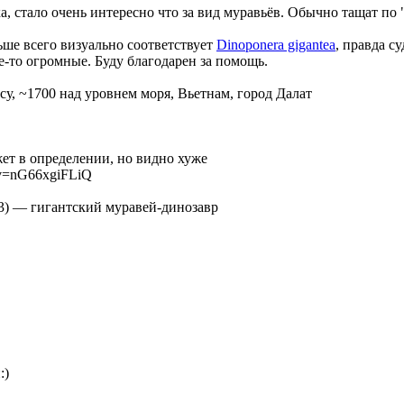
, стало очень интересно что за вид муравьёв. Обычно тащат по "
ше всего визуально соответствует
Dinoponera gigantea
, правда с
е-то огромные. Буду благодарен за помощь.
су, ~1700 над уровнем моря, Вьетнам, город Далат
жет в определении, но видно хуже
?v=nG66xgiFLiQ
3)
—
гигантский муравей-динозавр
:)