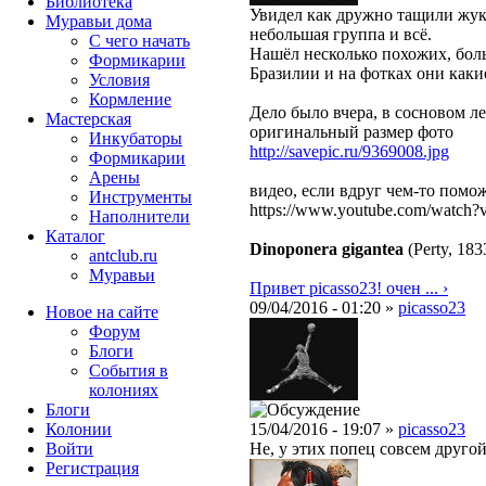
Библиотека
Увидел как дружно тащили жука
Муравьи дома
небольшая группа и всё.
С чего начать
Нашёл несколько похожих, боль
Формикарии
Бразилии и на фотках они каки
Условия
Кормление
Дело было вчера, в сосновом ле
Мастерская
оригинальный размер фото
Инкубаторы
http://savepic.ru/9369008.jpg
Формикарии
Арены
видео, если вдруг чем-то помо
Инструменты
https://www.youtube.com/watch
Наполнители
Каталог
Dinoponera gigantea
(Perty, 183
antclub.ru
Муравьи
Привет picasso23! очен ... ›
09/04/2016 - 01:20 »
picasso23
Новое на сайте
Форум
Блоги
События в
колониях
Блоги
Колонии
15/04/2016 - 19:07 »
picasso23
Войти
Не, у этих попец совсем другой
Peгиcтpaция