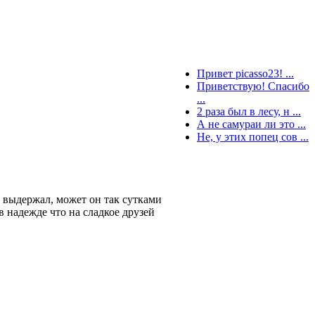
Привет picasso23! ...
Приветствую! Спасибо
...
2 раза был в лесу, н ...
А не самураи ли это ...
Не, у этих попец сов ...
е выдержал, может он так сутками
в надежде что на сладкое друзей