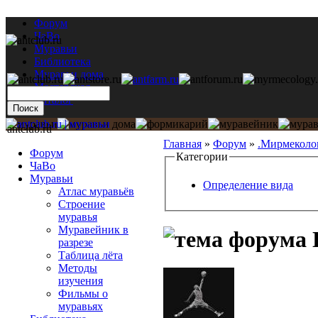
Форум
ЧаВо
Муравьи
Библиотека
Муравьи дома
Мастерская
Каталог
antclub.ru
Главная
»
Форум
»
.Мирмеколо
Форум
Категории
ЧаВо
Муравьи
Определение вида
Атлас муравьёв
Строение
муравья
Муравейник в
разрезе
Таблица лёта
Методы
изучения
Фильмы о
муравьях