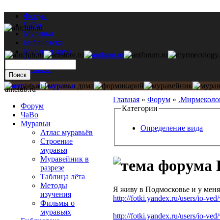
Форум
ЧаВо
Муравьи
Библиотека
Муравьи дома
Мастерская
Каталог
antclub.ru
Главная
»
Форум
»
.Мирмеколо
Форум
Категории
ЧаВо
Муравьи
Определение вида
Атлас муравьёв
Строение
муравья
Муравейник в
разрезе
Таблица лёта
Методы
Я живу в Подмосковье и у меня
изучения
http://fotki.yandex.ru/users/io-v
Фильмы о
муравьях
http://fotki.yandex.ru/users/io-v