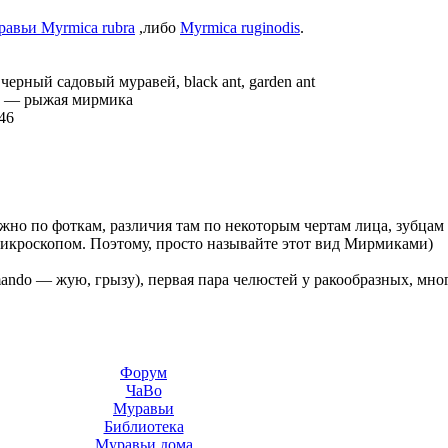
Myrmica rubra
,либо
Myrmica ruginodis
.
—
черный садовый муравей, black ant, garden ant
—
рыжая мирмика
46
жно по фоткам, различия там по некоторым чертам лица, зубцам
 микроскопом. Поэтому, просто называйте этот вид Мирмиками)
 mando — жую, грызу), первая пара челюстей у ракообразных, мн
Форум
ЧаВо
Муравьи
Библиотека
Муравьи дома