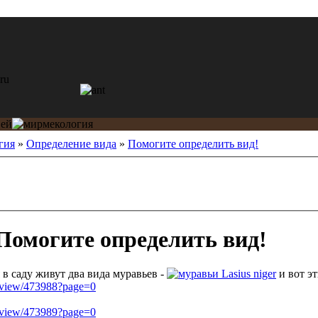
гия
»
Определение вида
»
Помогите определить вид!
Помогите определить вид!
 в саду живут два вида муравьев -
Lasius niger
и вот э
ed/view/473988?page=0
ed/view/473989?page=0