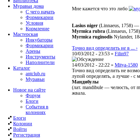
Библиотека
Муравьи дома
Мне кажется что это либо
С чего начать
Формикарии
Условия
Lasius niger
(Linnaeus, 1758)
Кормление
Myrmica rubra
(Linnaeus, 1758)
Мастерская
Myrmica ruginodis
Nylander, 18
Инкубаторы
Формикарии
Точно вид определить не в ... ›
Арены
10/03/2012 - 23:53 »
Filin97
Инструменты
Наполнители
14/03/2012 - 22:22 »
Mitya-1580
Каталог
Точно вид определить не возмо
antclub.ru
лупой определять, а лучше - с
Муравьи
Мандибулы
(лат. mandibule — челюсть, от
Новое на сайте
жвала.
Форум
Блоги
События в
колониях
Блоги
Колонии
Войти
Peгиcтpaция