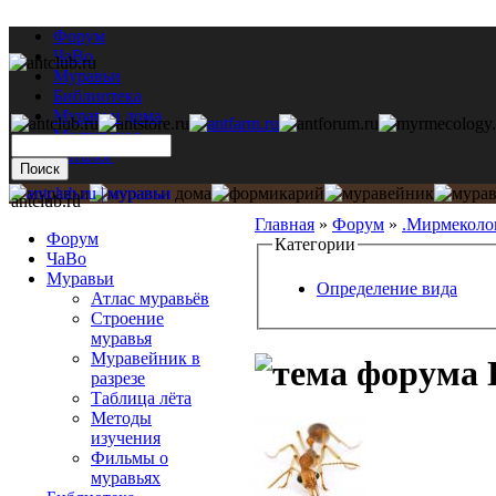
Форум
ЧаВо
Муравьи
Библиотека
Муравьи дома
Мастерская
Каталог
antclub.ru
Главная
»
Форум
»
.Мирмеколо
Форум
Категории
ЧаВо
Муравьи
Определение вида
Атлас муравьёв
Строение
муравья
Муравейник в
П
разрезе
Таблица лёта
Методы
изучения
Фильмы о
муравьях