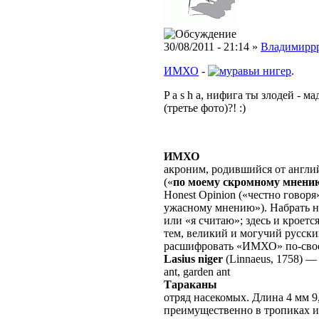
30/08/2011 - 21:14 »
Владимирр
ИМХО
-
нигер
.
P a s h a, нифига ты злодей - м
(третье фото)?! :)
ИМХО
акроним, родившийся от англ
(«
по моему скромному мнени
Honest Opinion («честно говоря»
ужасному мнению»). Набрать 
или «я считаю»; здесь и кроетс
тем, великий и могучий русски
расшифровать «ИМХО» по-свое
Lasius niger
(Linnaeus, 1758)
ant, garden ant
Тараканы
отряд насекомых. Длина 4 мм 9,
преимущественно в тропиках и