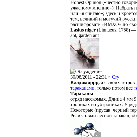
Honest Opinion («честно говоря»
ужасному мнению»). Набрать 
или «я считаю»; здесь и кроетс
тем, великий и могучий русски
расшифровать «ИМХО» по-свое
Lasius niger
(Linnaeus, 1758)
ant, garden ant
30/08/2011 - 22:31 »
Cry
Владимиррр,
а я своих тетро
тараканами
, только потом все
т
Тараканы
отряд насекомых. Длина 4 мм 9
тропиках и субтропиках. У ряд
Некоторые (прусак, черный тар
Реликтовый лесной таракан, о