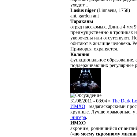
уходит...
Lasius niger
(Linnaeus, 1758)
ant, garden ant
Тараканы
отряд насекомых. Длина 4 мм 9,
преимущественно в тропиках и
укорочены или отсутствуют. Не
обитают в жилище человека. Р
Приморья, охраняется.
Колония
функциональное образование, с
поддерживающих регулярные 
31/08/2011 - 08:04 »
The Dark Lo
ИМХО
- мадагаскарскими прос
крупные. Лучше мраморные, у 
нигера
.
ИМХО
акроним, родившийся от англ
(«
по моему скромному мнени