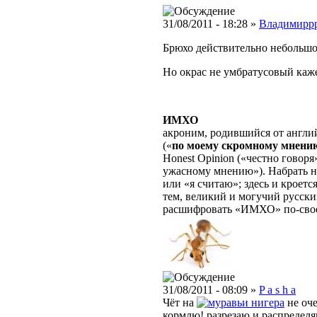
31/08/2011 - 18:28 »
Владимирр
Брюхо действительно небольшо
Но окрас не умбратусовый каже
ИМХО
акроним, родившийся от англ
(«
по моему скромному мнени
Honest Opinion («честно говоря»
ужасному мнению»). Набрать 
или «я считаю»; здесь и кроетс
тем, великий и могучий русски
расшифровать «ИМХО» по-свое
31/08/2011 - 08:09 »
P a s h a
Чёт на
нигера
не оче
кормлю! разрезаю и распредел