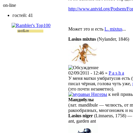
on-line
http://www.antvid.org/Podsem/For
гостей: 41
Может это и есть
L. mixtus
...
Lasius mixtus
(Nylander, 1846)
02/09/2011 - 12:46 »
P a s h a
У меня матки умбратусов есть (т
писал чёрная, голова чуть уже,
(это почти незаметно).
Нигеры
к ней привы
Мандибулы
(лат. mandibule — челюсть, от 
ракообразных, многоножек и н
Lasius niger
(Linnaeus, 1758)
ant, garden ant