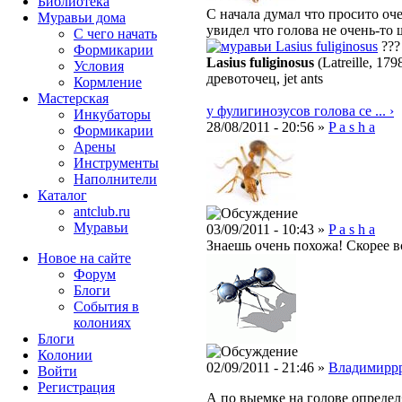
Библиотека
С начала думал что просито оч
Муравьи дома
увидел что голова не очень-то 
С чего начать
Lasius fuliginosus
???
Формикарии
Lasius fuliginosus
(Latreille, 179
Условия
древоточец, jet ants
Кормление
Мастерская
у фулигинозусов голова се ... ›
Инкубаторы
28/08/2011 - 20:56 »
P a s h a
Формикарии
Арены
Инструменты
Наполнители
Каталог
antclub.ru
Муравьи
03/09/2011 - 10:43 »
P a s h a
Знаешь очень похожа! Скорее в
Новое на сайте
Форум
Блоги
События в
колониях
Блоги
Колонии
02/09/2011 - 21:46 »
Владимирр
Войти
Peгиcтpaция
А по выемке на голове определя