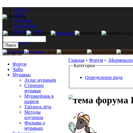
Форум
ЧаВо
Муравьи
Библиотека
Муравьи дома
Мастерская
Каталог
antclub.ru
Главная
»
Форум
»
.Мирмеколо
Форум
Категории
ЧаВо
Муравьи
Определение вида
Атлас муравьёв
Строение
муравья
Муравейник в
разрезе
Таблица лёта
Методы
изучения
Фильмы о
муравьях