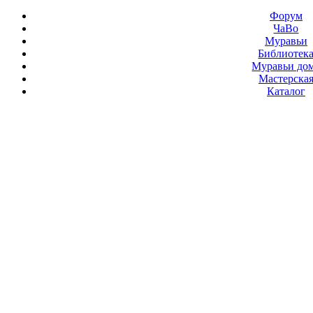
Форум
ЧаВо
Муравьи
Библиотек
Муравьи до
Мастерска
Каталог