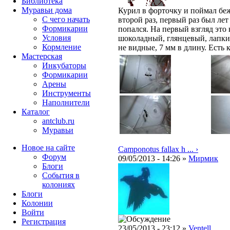
Библиотека
Муравьи дома
Курил в форточку и поймал бе
С чего начать
второй раз, первый раз был лет
Формикарии
попался. На первый взгляд это
Условия
шоколадный, глянцевый, лапки 
Кормление
не видные, 7 мм в длину. Есть 
Мастерская
Инкубаторы
Формикарии
Арены
Инструменты
Наполнители
Каталог
antclub.ru
Муравьи
Новое на сайте
Camponotus fallax h ... ›
Форум
09/05/2013 - 14:26 »
Мирмик
Блоги
События в
колониях
Блоги
Колонии
Войти
Peгиcтpaция
23/05/2013 - 23:12 »
Ventell