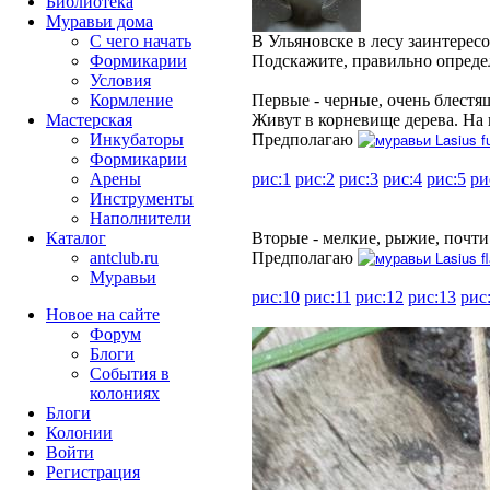
Библиотека
Муравьи дома
С чего начать
В Ульяновске в лесу заинтерес
Формикарии
Подскажите, правильно опреде
Условия
Кормление
Первые - черные, очень блестя
Мастерская
Живут в корневище дерева. На к
Lasius f
Инкубаторы
Предполагаю
Формикарии
Арены
рис:1
рис:2
рис:3
рис:4
рис:5
ри
Инструменты
Наполнители
Каталог
Вторые - мелкие, рыжие, почти
Lasius f
antclub.ru
Предполагаю
Муравьи
рис:10
рис:11
рис:12
рис:13
рис
Новое на сайте
Форум
Блоги
События в
колониях
Блоги
Колонии
Войти
Peгиcтpaция