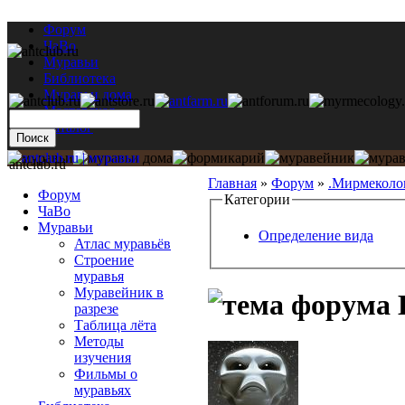
Форум
ЧаВо
Муравьи
Библиотека
Муравьи дома
Мастерская
Каталог
antclub.ru
Главная
»
Форум
»
.Мирмеколо
Форум
Категории
ЧаВо
Муравьи
Определение вида
Атлас муравьёв
Строение
муравья
Муравейник в
разрезе
Таблица лёта
Методы
изучения
Фильмы о
муравьях