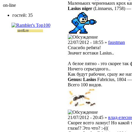
Маленьких черненьких крох ка
on-line
Lasius niger
(Linnaeus, 1758)
гостей: 35
22/07/2012 - 18:55 »
faustman
Спасибо ребята!
Значит всетаки Lasius..
А белое пятно - это скорее так
Ничего серьездного..
Как будут рабочие, сразу же н
Genus: Lasius
Fabricius, 1804
Всего 100 видов.
21/07/2012 - 20:45 »
влад-елесин
Скорее всего лазиус! Но какой т
глаза!? Это что? :-(((