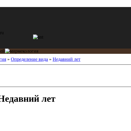
гия
»
Определение вида
»
Недавний лет
Недавний лет