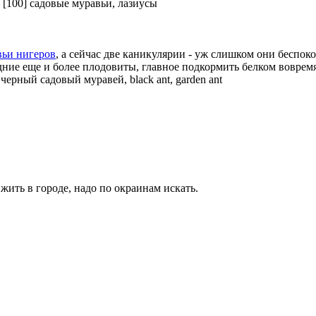
—
[100] садовые муравьи, лазиусы
нигеров
, а сейчас две каникулярии - уж слишком они беспо
дние еще и более плодовиты, главное подкормить белком вовремя,
—
черный садовый муравей, black ant, garden ant
ить в городе, надо по окраинам искать.