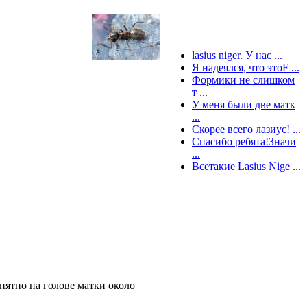
lasius niger. У нас ...
Я надеялся, что этоF ...
Формики не слишком
т ...
У меня были две матк
...
Скорее всего лазиус! ...
Спасибо ребята!Значи
...
Всетакие Lasius Nige ...
е пятно на голове матки около