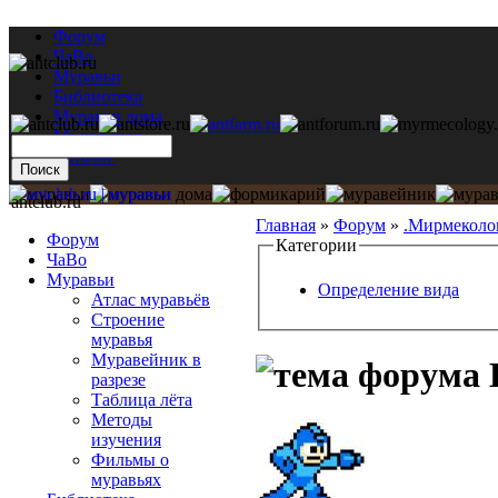
Форум
ЧаВо
Муравьи
Библиотека
Муравьи дома
Мастерская
Каталог
antclub.ru
Главная
»
Форум
»
.Мирмеколо
Форум
Категории
ЧаВо
Муравьи
Определение вида
Атлас муравьёв
Строение
муравья
Муравейник в
разрезе
Таблица лёта
Методы
изучения
Фильмы о
муравьях