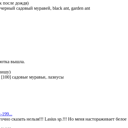
к после дождя)
—
черный садовый муравей, black ant, garden ant
 фотка вышла.
апишу)
—
[100] садовые муравьи, лазиусы
-199...
очно сказать нельзя!!! Lasius sp.!!! Но меня настораживает бело