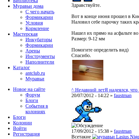
Библиотека
Здравствуйте.
Муравьи дома
С чего начать
Вот в конце июня прошел в Кие
Формикарии
Наловил себе парочку таких кр
Условия
Кормление
Нашел их прямо на асфальте во
Мастерская
Размер: 9-12 мм
Инкубаторы
Формикарии
Помогите определить вид)
Арены
Спасибо.
Инструменты
Наполнители
Каталог
antclub.ru
Муравьи
Новое на сайте
^ Недавний лет
Я надеялся, что э
Форум
20/07/2012 - 14:22 »
faustman
Блоги
События в
колониях
Блоги
Колонии
Войти
17/09/2012 - 15:38 »
faustman
Peгиcтpaция
Всетакие
Lasius Nig