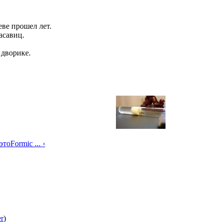
ве прошел лет.
асавиц.
 дворике.
тоFormic ... ›
er
)