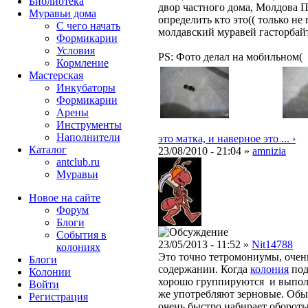
Библиотека
двор частного дома, Молдова П
Муравьи дома
определить кто это(( только не 
С чего начать
молдавский муравей гасторбай
Формикарии
Условия
PS: Фото делал на мобильном(
Кормление
Мастерская
Инкубаторы
Формикарии
Арены
Инструменты
Наполнители
это матка, и наверное это ... ›
Каталог
23/08/2010 - 21:04 »
amnizia
antclub.ru
Муравьи
Новое на сайте
Форум
Блоги
События в
23/05/2013 - 11:52 »
Nit14788
колониях
Это точно тетромониумы, очен
Блоги
содержании. Когда
колония
под
Колонии
хорошо группируются и выполн
Войти
же употребляют зерновые. Обы
Peгиcтpaция
очень быстро набирает обороты