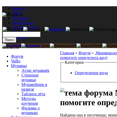
Форум
ЧаВо
Муравьи
Библиотека
Муравьи дома
Мастерская
Каталог
antclub.ru
Главная
»
Форум
»
.Мирмеколо
Форум
помогите определить вид)
ЧаВо
Категории
Муравьи
Атлас муравьёв
Определение вида
Строение
муравья
Муравейник в
разрезе
М
Таблица лёта
Методы
помогите опре
изучения
Фильмы о
муравьях
Найдена она в песочнице, моим 