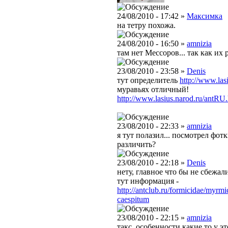
24/08/2010 - 17:42 »
Максимка
на тетру похожа.
24/08/2010 - 16:50 »
amnizia
там нет Мессоров... так как их 
23/08/2010 - 23:58 »
Denis
тут определитель
http://www.las
муравьях отличный!
http://www.lasius.narod.ru/antRU
23/08/2010 - 22:33 »
amnizia
я тут полазил... посмотрел фотк
различить?
23/08/2010 - 22:18 »
Denis
нету, главное что бы не сбежали
тут информация -
http://antclub.ru/formicidae/myrmi
caespitum
23/08/2010 - 22:15 »
amnizia
такс, особенности какие то у э