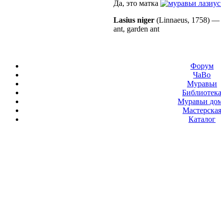
Да, это матка
лазиус
Lasius niger
(Linnaeus, 1758)
ant, garden ant
Форум
ЧаВо
Муравьи
Библиотек
Муравьи до
Мастерска
Каталог