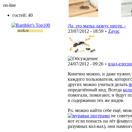
on-line
гостей: 40
Да, это матка лазиус нигер. ›
23/07/2012 - 18:59 »
Zayac
24/07/2012 - 09:26 »
влад-елесин
Конечно можно, и даже нужно
каждого пользователя, которог
других можно учиться делать
ф
определённый вид. Всегда
кол
помогали, помогают, и будут п
в содержании тех же видов.
P.s. можно найти себе ещё, мо
нигерами
не советую
вот если попасть на лёт флавус
разумных кол-вах), они намно