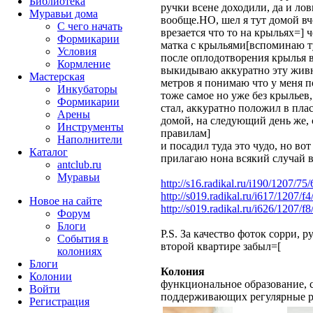
Библиотека
ручки всене доходили, да и лов
Муравьи дома
вообще.НО, шел я тут домой вч
С чего начать
врезается что то на крыльях=] 
Формикарии
матка с крыльями[вспоминаю т
Условия
после оплодотворения крылья в
Кормление
выкидываю аккуратно эту живно
Мастерская
метров я понимаю что у меня по
Инкубаторы
тоже самое но уже без крыльев,
Формикарии
стал, аккуратно положил в пла
Арены
домой, на следующий день же, 
Инструменты
правилам]
Наполнители
и посадил туда это чудо, но во
Каталог
прилагаю нона всякий случай в
antclub.ru
Муравьи
http://s16.radikal.ru/i190/1207/7
http://s019.radikal.ru/i617/1207/f
Новое на сайте
http://s019.radikal.ru/i626/1207/
Форум
Блоги
P.S. За качество фоток сорри, 
События в
второй квартире забыл=[
колониях
Блоги
Колония
Колонии
функциональное образование, с
Войти
поддерживающих регулярные 
Peгиcтpaция