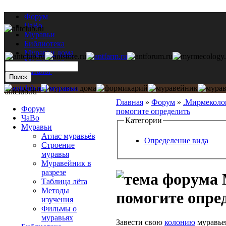
Форум
ЧаВо
Муравьи
Библиотека
Муравьи дома
Мастерская
Каталог
antclub.ru
Главная
»
Форум
»
.Мирмеколо
Форум
помогите определить
ЧаВо
Категории
Муравьи
Атлас муравьёв
Определение вида
Строение
муравья
Муравейник в
разрезе
Таблица лёта
Методы
помогите опре
изучения
Фильмы о
муравьях
Завести свою
колонию
муравьев