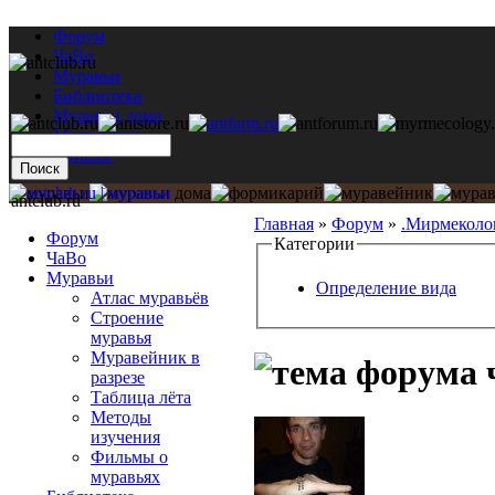
Форум
ЧаВо
Муравьи
Библиотека
Муравьи дома
Мастерская
Каталог
antclub.ru
Главная
»
Форум
»
.Мирмеколо
Форум
Категории
ЧаВо
Муравьи
Определение вида
Атлас муравьёв
Строение
муравья
Муравейник в
ч
разрезе
Таблица лёта
Методы
изучения
Фильмы о
муравьях