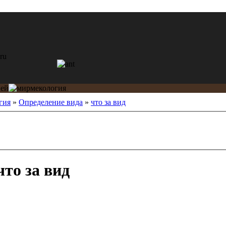
гия
»
Определение вида
»
что за вид
то за вид