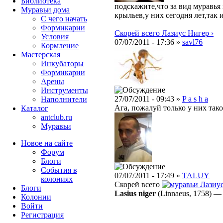
Библиотека
подскажите,что за вид муравья
Муравьи дома
крыльев,у них сегодня лет,так 
С чего начать
Формикарии
Скорей всего Лазиус Нигер ›
Условия
07/07/2011 - 17:36 »
savl76
Кормление
Мастерская
Инкубаторы
Формикарии
Арены
Инструменты
27/07/2011 - 09:43 »
P a s h a
Наполнители
Ага, пожалуй только у них тако
Каталог
antclub.ru
Муравьи
Новое на сайте
Форум
Блоги
События в
07/07/2011 - 17:49 »
TALUY
колониях
Скорей всего
Лазиу
Блоги
Lasius niger
(Linnaeus, 1758)
Колонии
Войти
Peгиcтpaция