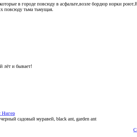
 которые в городе повсюду в асфальте,возле бордюр норки роют.Я
их повсюду тьма тьмущая.
й лёт и бывает!
с Нигер
—
черный садовый муравей, black ant, garden ant
С