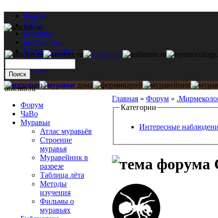
Форум
ЧаВо
Муравьи
Библиотека
Муравьи дома
Мастерская
Каталог
antclub.ru
Главная
»
Форум
»
.Мирмеколо
Форум
Категории
ЧаВо
Муравьи
Интересные наблюден
Атлас муравьёв
Строение
муравья
Муравейник в
С
разрезе
Таблица лёта
Методы
изучения
Фильмы о
муравьях