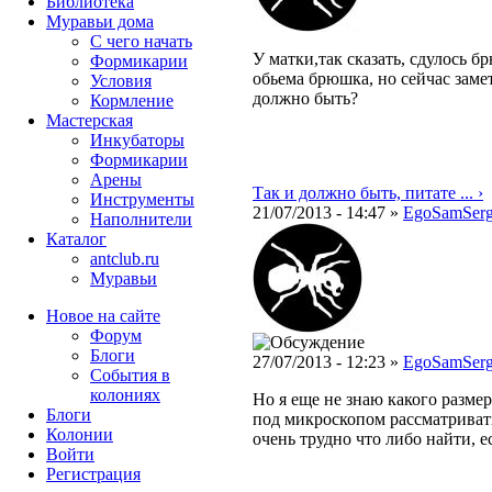
Библиотека
Муравьи дома
С чего начать
У матки,так сказать, сдулось 
Формикарии
обьема брюшка, но сейчас заме
Условия
должно быть?
Кормление
Мастерская
Инкубаторы
Формикарии
Арены
Так и должно быть, питате ... ›
Инструменты
21/07/2013 - 14:47 »
EgoSamSer
Наполнители
Каталог
antclub.ru
Муравьи
Новое на сайте
Форум
Блоги
27/07/2013 - 12:23 »
EgoSamSer
События в
колониях
Но я еще не знаю какого разме
Блоги
под микроскопом рассматривать 
Колонии
очень трудно что либо найти, е
Войти
Peгиcтpaция