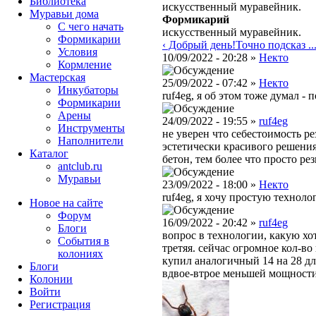
Библиотека
искусственный муравейник.
Муравьи дома
Формикарий
С чего начать
искусственный муравейник.
Формикарии
‹ Добрый день!Точно подсказ ..
Условия
10/09/2022 - 20:28 »
Некто
Кормление
Мастерская
25/09/2022 - 07:42 »
Некто
Инкубаторы
ruf4eg, я об этом тоже думал -
Формикарии
Арены
24/09/2022 - 19:55 »
ruf4eg
Инструменты
не уверен что себестоимость ре
Наполнители
эстетически красивого решения 
Каталог
бетон, тем более что просто р
antclub.ru
Муравьи
23/09/2022 - 18:00 »
Некто
ruf4eg, я хочу простую техноло
Новое на сайте
Форум
16/09/2022 - 20:42 »
ruf4eg
Блоги
вопрос в технологии, какую хо
События в
третяя. сейчас огромное кол-во
колониях
купил аналогичный 14 на 28 для
Блоги
вдвое-втрое меньшей мощности,
Колонии
Войти
Peгиcтpaция