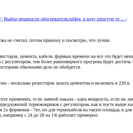
.
^ Выбор мощности обогревателя.
ruf4eg, я хочу простую те ... ›
 пока не считал, потом прикину и посмотрю, что лучше.
зисторов, цемента, кабеля, формыи времени на все это будет мен
с регулятором, тем более равномерного прогрева будет достичь 
езисторами обычными дело не обойдется.
гию - несколько резисторов залить цементом и включать в 220 в.
тите применять. если лампой накала - одна мощность, если ик ла
 предложений термоковриков с регулятором, как в посте выше на
 2х формиков - 7вт, но для термокабеля на такую площадь и для 
 например с 24 до 28 на 1\6 работает примерно.