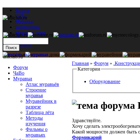
Форум
ЧаВо
Муравьи
Библиотека
Муравьи дома
Мастерская
Каталог
antclub.ru
Главная
»
Форум
»
.Конструкц
Форум
Категории
ЧаВо
Муравьи
Оборудование
Атлас муравьёв
Строение
муравья
Муравейник в
разрезе
Таблица лёта
Методы
Здравствуйте.
изучения
Хочу сделать электрообогреват
Фильмы о
Какой мощности должен быть об
муравьях
Формикарий