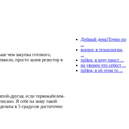
Добрый день!Точно по
...
вопрос в технологии,
ьше чем закупка готового,
...
тяжело, просто залив резистор в
ruf4eg, я хочу прост ...
не уверен что себест ...
ruf4eg, я об этом то ...
мпой-другая, если термокабелем-
писано. Я себе на зиму такой
дельты в 5 градусов достаточно