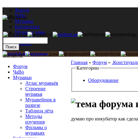
Форум
ЧаВо
Муравьи
Библиотека
Муравьи дома
Мастерская
Каталог
antclub.ru
Главная
»
Форум
»
.Конструкц
Форум
Категории
ЧаВо
Муравьи
Оборудование
Атлас муравьёв
Строение
муравья
Муравейник в
разрезе
Таблица лёта
Методы
думаю про инкубатор как сдела
изучения
Фильмы о
муравьях