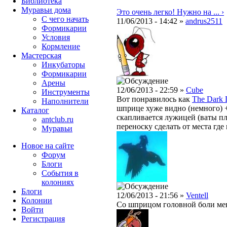
Библиотека
Муравьи дома
Это очень легко! Нужно на ... ›
С чего начать
11/06/2013 - 14:42 »
andrus2511
Формикарии
Условия
Кормление
Мастерская
Инкубаторы
Формикарии
Арены
12/06/2013 - 22:59 »
Cube
Инструменты
Вот понравилось как
The Dark 
Наполнители
шприце хуже видно (немного) +
Каталог
скапливается лужицей (ваты пл
antclub.ru
переноску сделать от места где
Муравьи
Новое на сайте
Форум
Блоги
События в
колониях
Блоги
12/06/2013 - 21:56 »
Ventell
Колонии
Со шприцом головной боли мен
Войти
Peгиcтpaция