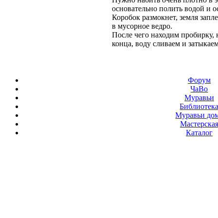
основательно полить водой и о
Коробок размокнет, земля запл
в мусорное ведро.
После чего находим пробирку, 
конца, воду сливаем и затыкаем
Форум
ЧаВо
Муравьи
Библиотек
Муравьи до
Мастерска
Каталог