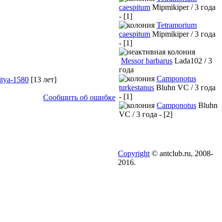
caespitum
Mipmikiper / 3 года
- [1]
Tetramorium
caespitum
Mipmikiper / 3 года
- [1]
Messor barbarus
Lada102 / 3
года
Camponotus
tya-1580
[13 лет]
turkestanus
Bluhn VC / 3 года
- [1]
Сообщить об ошибке
Camponotus
Bluhn
VC / 3 года - [2]
Copyright
© antclub.ru, 2008-
2016.