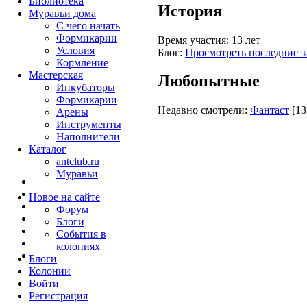
Библиотека
История
Муравьи дома
С чего начать
Формикарии
Время участия:
13 лет
Условия
Блог:
Просмотреть последние з
Кормление
Мастерская
Любопытные
Инкубаторы
Формикарии
Недавно смотрели:
Фантаст
[13
Арены
Инструменты
Наполнители
Каталог
antclub.ru
Муравьи
Новое на сайте
Форум
Блоги
События в
колониях
Блоги
Колонии
Войти
Peгиcтpaция