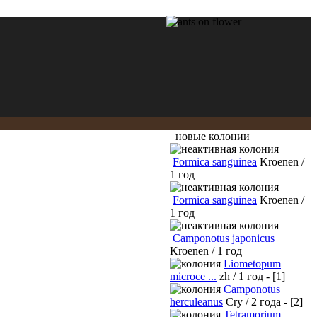
новые колонии
Formica sanguinea
Kroenen /
1 год
Formica sanguinea
Kroenen /
1 год
Camponotus japonicus
Kroenen / 1 год
Liometopum
microce ...
zh / 1 год - [1]
Camponotus
herculeanus
Cry / 2 года - [2]
Tetramorium