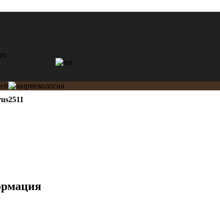
rus2511
ормация