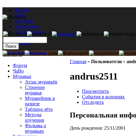
Форум
ЧаВо
Муравьи
Библиотека
Муравьи дома
Мастерская
Каталог
antclub.ru
Главная
»
Пользователи
»
and
Форум
ЧаВо
andrus2511
Муравьи
Атлас муравьёв
Строение
Просмотреть
муравья
События в колониях
Муравейник в
Отследить
разрезе
Таблица лёта
Персональная инф
Методы
изучения
Фильмы о
День рождения:
25/11/2001
муравьях