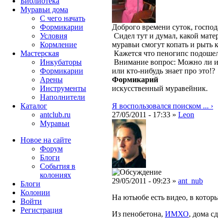
Библиотека
Муравьи дома
С чего начать
Формикарии
Доброго времени суток, господ
Условия
Сидел тут и думал, какой мате
Кормление
муравьи смогут копать и рыть 
Мастерская
Кажется что пеногипс подоше
Инкубаторы
Внимание вопрос: Можно ли из
Формикарии
или кто-нибудь знает про это!?
Арены
Формикарий
Инструменты
искусственный муравейник.
Наполнители
Каталог
Я воспользовался поиском ... ›
antclub.ru
27/05/2011 - 17:33 »
Leon
Муравьи
Новое на сайте
Форум
Блоги
События в
колониях
29/05/2011 - 09:23 »
ant_nub
Блоги
Колонии
На ютьюбе есть видео, в кото
Войти
Peгиcтpaция
Из пенобетона,
ИМХО
, дома с