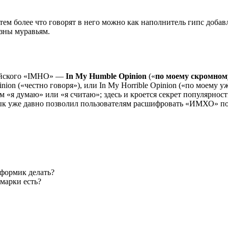
тем более что говорят в него можно как наполнитель гипс добав
зны муравьям.
ийского «IMHO» —
In My Humble Opinion
(«
по моему скромно
nion («честно говоря»), или In My Horrible Opinion («по моему 
«я думаю» или «я считаю»; здесь и кроется секрет популярност
ык уже давно позволил пользователям расшифровать «ИМХО» по
 формик делать?
марки есть?