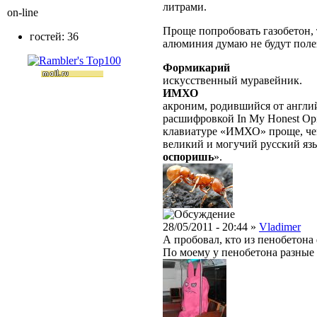
литрами.
on-line
Проще попробовать газобетон, 
гостей: 36
алюминия думаю не будут поле
Формикарий
искусственный муравейник.
ИМХО
акроним, родившийся от англ
расшифровкой In My Honest Opi
клавиатуре «ИМХО» проще, чем 
великий и могучий русский яз
оспоришь
».
28/05/2011 - 20:44 »
Vladimer
А пробовал, кто из пенобетона
По моему у пенобетона разные 