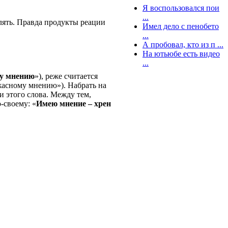
Я воспользовался пои
...
лять. Правда продукты реации
Имел дело с пенобето
...
А пробовал, кто из п ...
На ютьюбе есть видео
...
му мнению
»), реже считается
ужасному мнению»). Набрать на
и этого слова. Между тем,
-своему: «
Имею мнение – хрен