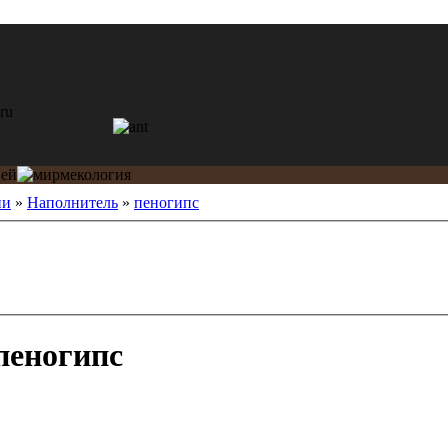
ии
»
Наполнитель
»
пеногипс
пеногипс