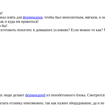
а!
риал взять для
формикария
, чтобы был монолитным, мягким, и не
как и куда им нравиться!
л бы!
готовить пеногипс в домашних условиях? Если можно то как? М
рых люди делают
формикарий
из пенобетонного блока. Смотрится 
делать отливку невозможно, так как нужно оборудование, да и не