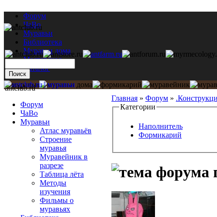
Форум
ЧаВо
Муравьи
Библиотека
Муравьи дома
Мастерская
Каталог
antclub.ru
Главная
»
Форум
»
.Конструкц
Форум
Категории
ЧаВо
Муравьи
Наполнитель
Атлас муравьёв
Формикарий
Строение
муравья
Муравейник в
разрезе
Таблица лёта
Методы
изучения
Фильмы о
муравьях