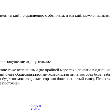
чень легкий по сравнению с обычным, и мягкий, можно пальцами
рвое ощущение отрицательное.
тоне тоже вспененный (по крайней мере так написано в одной из
ии будет образовываться мелкозернистая пыль, которая будет за
и будет возможно сделать гораздо более пенистый гипс). Песок т
е постоянен.
Форум
ЧаВо