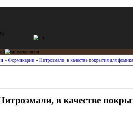
ии
»
Формикарии
»
Нитроэмали, в качестве покрытия для фомик
Нитроэмали, в качестве покры