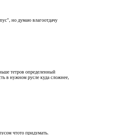
рпус", но думаю влагоотдачу
аньше тетров определенный
сть в нужном русле куда сложнее,
пусом чтото придумать.