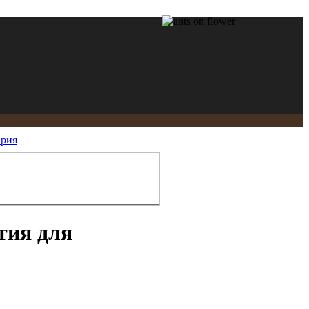
ария
тия для