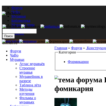
Форум
ЧаВо
Муравьи
Библиотека
Муравьи дома
Мастерская
Каталог
antclub.ru
Главная
»
Форум
»
.Конструкц
Форум
Категории
ЧаВо
Муравьи
Формикарии
Атлас муравьёв
Строение
муравья
Муравейник в
разрезе
Таблица лёта
фомикария
Методы
изучения
Фильмы о
муравьях