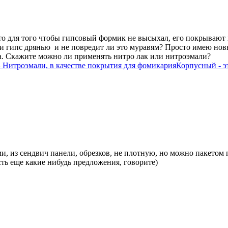
что для того чтобы гипсовый формик не высыхал, его покрывают
ли гипс дрянью и не повредит ли это муравям? Просто имею но
са. Скажите можно ли применять нитро лак или нитроэмали?
^ Нитроэмали, в качестве покрытия для фомикария
Корпусный - это
ми, из сендвич панели, обрезков, не плотную, но можно пакетом
сть еще какие нибудь предложения, говорите)