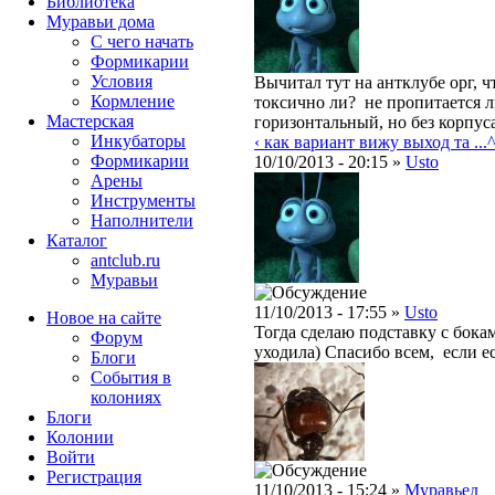
Библиотека
Муравьи дома
С чего начать
Формикарии
Условия
Вычитал тут на антклубе орг, 
Кормление
токсично ли? не пропитается 
Мастерская
горизонтальный, но без корпу
Инкубаторы
‹ как вариант вижу выход та ...
Формикарии
10/10/2013 - 20:15 »
Usto
Арены
Инструменты
Наполнители
Каталог
antclub.ru
Муравьи
11/10/2013 - 17:55 »
Usto
Новое на сайте
Тогда сделаю подставку с бока
Форум
уходила) Спасибо всем, если е
Блоги
События в
колониях
Блоги
Колонии
Войти
Peгиcтpaция
11/10/2013 - 15:24 »
Муравьед