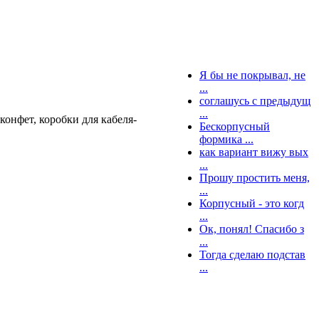
Я бы не покрывал, не
...
соглашусь с предыдущ
...
конфет, коробки для кабеля-
Бескорпусный
формика ...
как вариант вижу вых
...
Прошу простить меня,
...
Корпусный - это когд
...
Ок, понял! Спасибо з
...
Тогда сделаю подстав
...